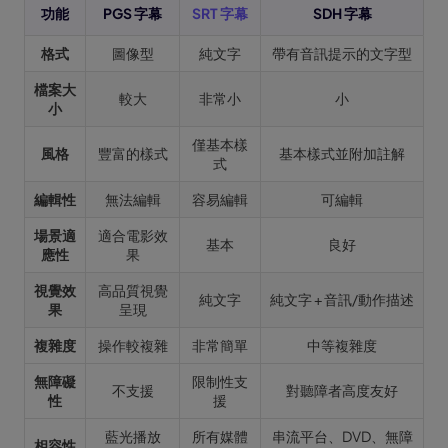
功能
PGS 字幕
SRT 字幕
SDH 字幕
格式
圖像型
純文字
帶有音訊提示的文字型
檔案大
較大
非常小
小
小
僅基本樣
風格
豐富的樣式
基本樣式並附加註解
式
編輯性
無法編輯
容易編輯
可編輯
場景適
適合電影效
基本
良好
應性
果
視覺效
高品質視覺
純文字
純文字 + 音訊/動作描述
果
呈現
複雜度
操作較複雜
非常簡單
中等複雜度
無障礙
限制性支
不支援
對聽障者高度友好
性
援
藍光播放
所有媒體
串流平台、DVD、無障
相容性