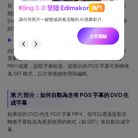
在「Save As」欄位命名後，點擊「Browse」選擇輸出
Kling 3.0 登陸 Edimakor
熱門
See
檔案儲存位置。所有設定完成後，按下「Start
跟隨，
讓任何照片一鍵變成節奏流暢的 AI 跳舞影片。
將創意
Encode」，HandBrake 會開始處理影片並附上你選擇
一致角
的字幕。
立即體驗
步驟 5：使用字幕工具提取 SRT
驗
由於 HandBrake 無法將 PGS 字幕匯出為獨立檔案，你
需要使用 Subtitle Edit 或 MKVToolNix 開啟轉換後的
MKV 檔案，提取字幕軌道。提取出的 PGS 字幕可再轉換
為 SRT 格式，以方便後續使用與編輯。
第 六 部分：如何自動為含有 PGS 字幕的 DVD 生
成字幕
如果你的 DVD 內含 PGS 字幕 MP4，你可以透過提取並
轉換字幕軌道為更易使用的格式（如 SRT）來自動生成字
幕。