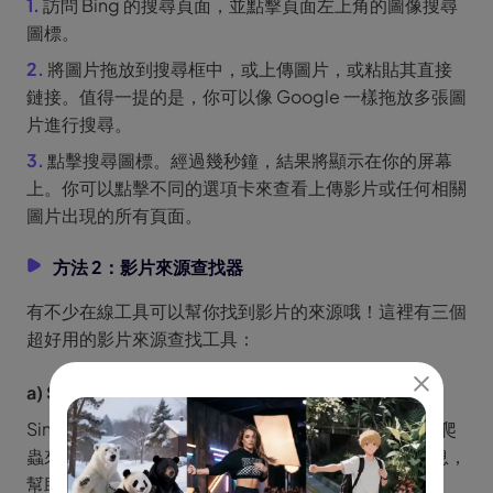
1.
訪問 Bing 的搜尋頁面，並點擊頁面左上角的圖像搜尋
圖標。
2.
將圖片拖放到搜尋框中，或上傳圖片，或粘貼其直接
鏈接。值得一提的是，你可以像 Google 一樣拖放多張圖
片進行搜尋。
3.
點擊搜尋圖標。經過幾秒鐘，結果將顯示在你的屏幕
上。你可以點擊不同的選項卡來查看上傳影片或任何相關
圖片出現的所有頁面。
方法 2：影片來源查找器
有不少在線工具可以幫你找到影片的來源哦！這裡有三個
超好用的影片來源查找工具：
a) Singinfish
Singingfish 是一個很棒的影片來源查找工具，能通過爬
蟲來找影片。它還和其他網站合作，提供影片來源信息，
幫助你在幾分鐘內定位到影片文件。