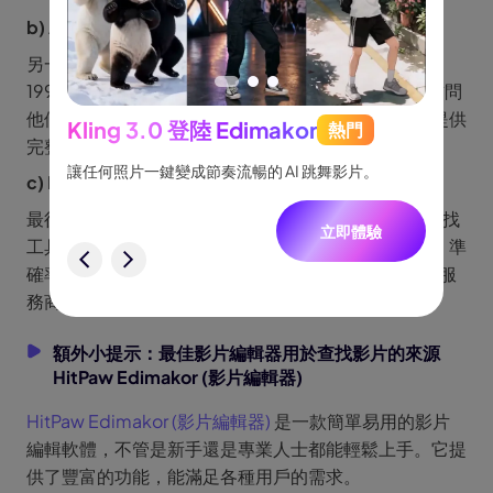
b) AltaVista
另一個很出色的影片來源查找工具就是 AltaVista，自
1995 年以來一直運行，現在歸 Yahoo 擁有。你可以訪問
他們的搜尋頁面，上傳你想查找的影片的圖片，它會提供
Kling 3.0 登陸 Edimakor
熱門
See
完整的影片來源詳情。
跟隨，
讓任何照片一鍵變成節奏流暢的 AI 跳舞影片。
將創意
c) Pixsy
一致角
最後要介紹的是 Pixsy，這也是一個很棒的影片來源查找
立即體驗
工具。它能從網絡上幫你找到與影片相關的所有信息，準
驗
確率高達 99%。這個平台設計得很好，還能提供多家服
務商的結果。
額外小提示：最佳影片編輯器用於查找影片的來源
HitPaw Edimakor (影片編輯器)
HitPaw Edimakor (影片編輯器)
是一款簡單易用的影片
編輯軟體，不管是新手還是專業人士都能輕鬆上手。它提
供了豐富的功能，能滿足各種用戶的需求。