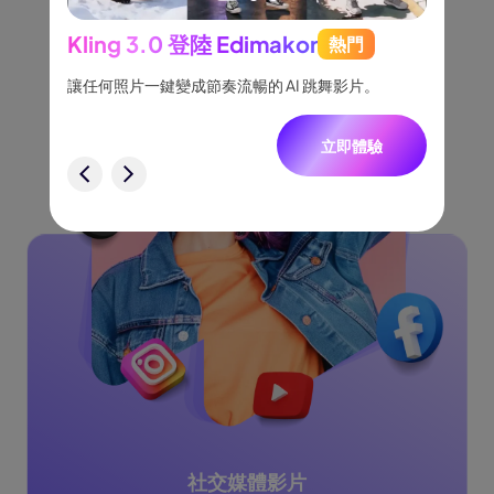
需求
Kling 3.0 登陸 Edimakor
熱門
See
跟隨，
讓任何照片一鍵變成節奏流暢的 AI 跳舞影片。
將創意
一致角
立即體驗
驗
社交媒體影片