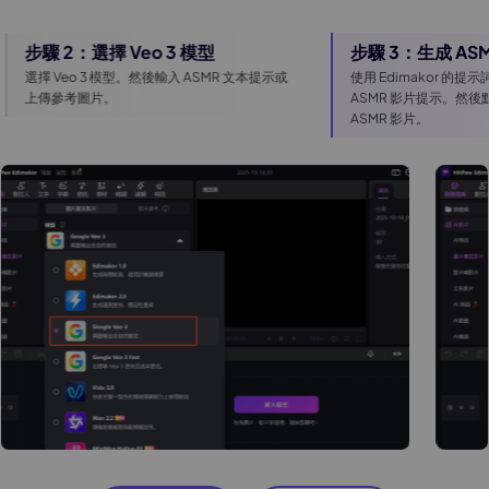
 3 模型
步驟 3：生成 ASMR 影片
輸入 ASMR 文本提示或
使用 Edimakor 的提示詞產生器完善你的
ASMR 影片提示。然後點擊 "產生" 創建熱門
ASMR 影片。