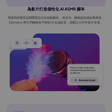
立即體驗
驗
為影片打造個性化 AI ASMR 腳本
用柔和的聲音語調撰寫自己的放鬆腳本、 肯定句、睡眠談話或故事講述。
Edimakor 將它們轉換為 平靜的 AI 生成語音，並配以 ASMR 影片呈現。