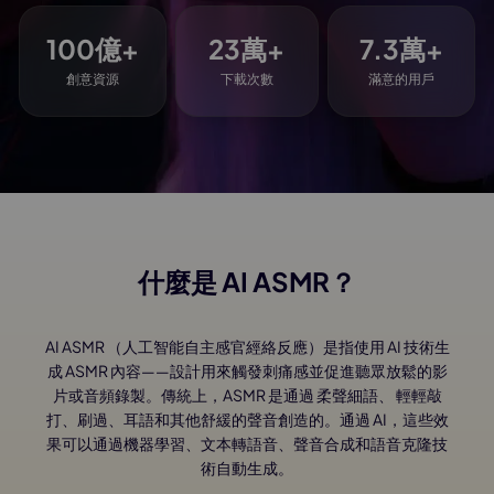
100
億+
23
萬+
7.3
萬+
創意資源
下載次數
滿意的用戶
什麼是 AI ASMR？
AI ASMR （人工智能自主感官經絡反應）是指使用 AI 技術生
成 ASMR 內容——設計用來觸發刺痛感並促進聽眾放鬆的影
片或音頻錄製。傳統上，ASMR 是通過 柔聲細語、 輕輕敲
打、刷過、耳語和其他舒緩的聲音創造的。通過 AI，這些效
果可以通過機器學習、文本轉語音、聲音合成和語音克隆技
術自動生成。