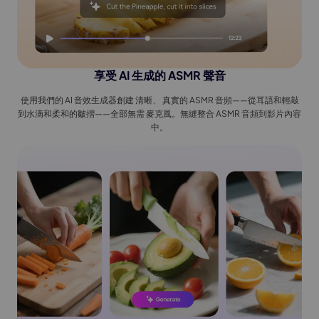
享受 AI 生成的 ASMR 聲音
使用我們的 AI 音效生成器創建 清晰、 真實的 ASMR 音頻——從耳語和輕敲
到水滴和柔和的皺摺——全部無需 麥克風。無縫整合 ASMR 音頻到影片內容
中。
Kling 3.0 登陸 Edimakor
熱門
See
跟隨，
讓任何照片一鍵變成節奏流暢的 AI 跳舞影片。
將創意
一致角