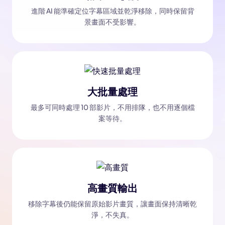
進階 AI 能準確定位字幕區域並乾淨移除，同時保留背
景畫面不受影響。
Kling 3.0 登陸 Edimakor
熱門
See
大批量處理
讓任何照片一鍵變成節奏流暢的 AI 跳舞影片。
跟隨，
將創意
最多可同時處理 10 部影片，不用排隊，也不用逐個檔
一致角
立即體驗
案等待。
驗
高畫質輸出
移除字幕後仍能保留原始影片畫質，讓畫面保持清晰乾
淨，不失真。