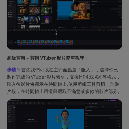
高級剪輯 - 剪輯 VTuber 影片簡單教學 :
步驟 1:
首先我們可以在主介面點選「匯入」，選擇你已
製作完成的 VTuber 影片素材，支援MP4 或 AVI 等格式，
匯入後影片會顯示在時間軸上.使用剪輯工具剪切、合併
片段，在時間軸上用滑鼠選取不滿意或多餘的影片部分。