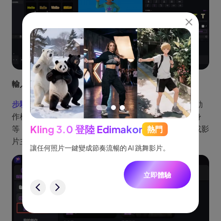
輸入圖片能讓 VTuber 動起來
教學：
步驟 1:
首先我們要進入「AI 圖片產生影片」功能，在動
作模板資料庫中瀏覽多樣選項，像是揮手、跳舞或轉身
Kling 3.0 登陸 Edimakor
等，點選每個模板預覽效果，挑選最適合你角色個性或影
熱門
See
片主題的動作。
跟隨，
讓任何照片一鍵變成節奏流暢的 AI 跳舞影片。
將創意
一致角
立即體驗
驗