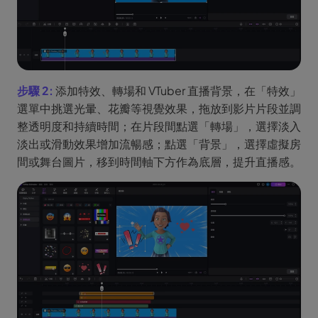
步驟 2:
添加特效、轉場和 VTuber 直播背景，在「特效」
選單中挑選光暈、花瓣等視覺效果，拖放到影片片段並調
整透明度和持續時間；在片段間點選「轉場」，選擇淡入
淡出或滑動效果增加流暢感；點選「背景」，選擇虛擬房
間或舞台圖片，移到時間軸下方作為底層，提升直播感。