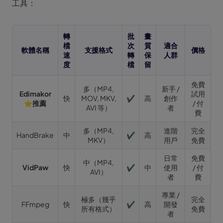
工具：
轉
批
畫
檔
次
質
適合
軟體名稱
支援格式
價格
速
轉
保
人群
度
檔
留
免費
多（MP4,
新手 /
Edimakor
試用
快
MOV, MKV,
✔
高
創作
⭐推薦
/ 付
AVI 等）
者
費
多（MP4,
進階
完全
HandBrake
中
✔
高
MKV）
用戶
免費
日常
免費
中（MP4,
VidPaw
快
✔
中
使用
/ 付
AVI）
者
費
專業 /
極多（幾乎
完全
FFmpeg
快
✔
高
開發
所有格式）
免費
者