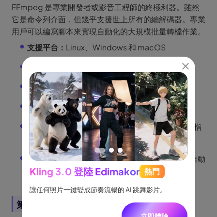
FFmpeg 是專業開發者或影音工程師的終極利器。雖然
它是命令列介面，但幾乎支援世上所有的編解碼器。專業
用戶可以編寫腳本來實現自動化的大規模批量轉檔作業。
支援平台：
Linux、Windows 和 macOS
轉檔次數：
開源且無限制。
支援格式：
幾乎無所不包。
自訂功能：
適合自動化處理與腳本編寫。
優點/缺點：
極致強大，但需要具備一定的程式或指
令知識。
適合誰：
適合工程師、影音後製人員，以及需要自動
Kling 3.0 登陸 Edimakor
化批量轉檔的專業用戶。
熱門
See
跟隨，
讓任何照片一鍵變成節奏流暢的 AI 跳舞影片。
將創意
一致角
第 3 部分：MOV 和 MP4 差在哪？
立即體驗