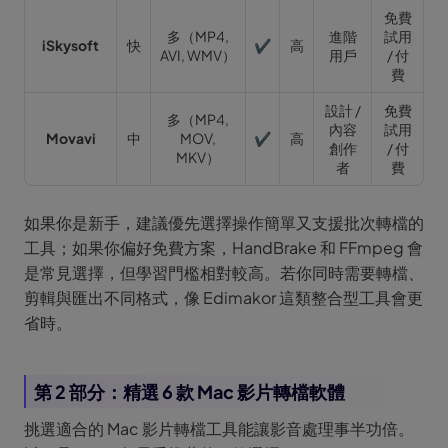
免費
多（MP4,
進階
試用
iSkysoft
快
✔
高
AVI, WMV）
用戶
/ 付
費
設計 /
免費
多（MP4,
內容
試用
Movavi
中
MOV,
✔
高
創作
/ 付
MKV）
者
費
如果你是新手，建議優先選擇操作簡單又支援批次轉檔的
工具；如果你偏好免費方案，HandBrake 和 FFmpeg 會
是常見選擇，但學習門檻相對較高。若你同時需要轉檔、
剪輯與匯出不同格式，像 Edimakor 這類整合型工具會更
省時。
第 2 部分：精選 6 款 Mac 影片轉檔軟體
挑選適合的 Mac 影片轉檔工具能讓影音處理事半功倍。