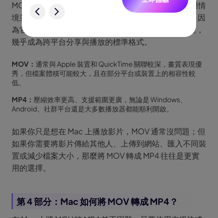
MOV 與 MP4 都是常見的影片封裝格式，但它們的使用情
驗
境並不完全相同。很多 Mac 使用者會先接觸到 MOV，因
為它與 Apple 生態系整合度高；而 MP4 則因相容性佳，
幾乎成為跨平台分享與播放的標準格式。
MOV：
通常與 Apple 裝置和 QuickTime 關聯較深，畫質表現優
秀，但檔案體積可能較大，且在部分平台或裝置上的相容性較
低。
MP4：
壓縮效率更高、支援範圍更廣，無論是 Windows、
Android、社群平台還是大多數播放器都能順利開啟。
如果你只是想在 Mac 上播放影片，MOV 通常沒問題；但
如果你需要將影片傳給其他人、上傳到網站、匯入不同裝
置或減少檔案大小，那麼將 MOV 轉成 MP4 往往是更實
用的選擇。
第 4 部分：Mac 如何將 MOV 轉成 MP4？