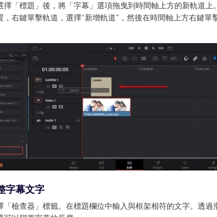
選擇「標題」後，將「字幕」選項拖曳到時間軸上方的新軌道上
置，右鍵單擊軌道，選擇“新增軌道”，然後在時間軸上方右鍵單
調整字幕文字
擇「檢查器」標籤。在標題欄位中輸入與框架相符的文字。透過