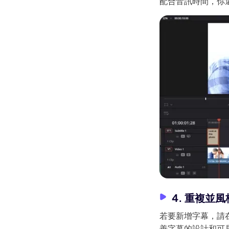
配合音訊時間，你
Kling
讓任何照片
都能流暢跟隨，無需關鍵影格。
立即體驗
4. 重複並
若要新增字幕，請
善字幕的設計和可