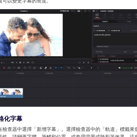
還可以變更字幕的長度。
 3.0 登陸 Edimakor
熱門
一鍵變成節奏流暢的 AI 跳舞影片。
立
風格化字幕
在檢查器中選擇「新增字幕」。選擇檢查器中的「軌道」標籤來
見性，請變更字體、筆觸和位置，或套用背景或陰影等效果。這