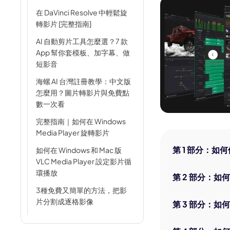
AI 肌肉生成器
在 DaVinci Resolve 中輕鬆旋
轉影片 [完整指南]
AI 擁抱生成器
AI 自動剪片工具怎麼選？7 款
App 幫你套模板、加字幕、做
短影音
海螺 AI 台灣註冊教學：中文版
怎麼用？圖片轉影片與免費點
數一次看
完整指南｜如何在 Windows
Media Player 旋轉影片
第 1 部分：如
如何在 Windows 和 Mac 版
VLC Media Player 設定影片循
環播放
第 2 部分：如何選
3種免費又簡單的方法，把影
片分割成逐格影像
第 3 部分：如
VLC 可以翻譯字幕嗎？教你完