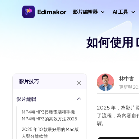
Edimakor
影片編輯器
AI 工具
如何使用 D
平台
影片/圖
Veo 3 影片提
AI 互動
AI
Windows 影片編輯器
探索所有 AI 功能
AI ASMR 生
適用於 Windows 11/10的AI 影片編輯器，擁有許多
圖片
媒體資源。
影片創作者
AI 親吻生成器
AI 
林中書
影片技巧
更新與 20
AI 世界盃提
Mac 影片編輯器
AI 
影片本地化
適用於 Mac 的簡易影片編輯器，擁有各種 AI 功能。
影片編輯
AI 年齡濾鏡
AI
2025 年，為影片
MP4轉MP3|5種電腦和手機
影片
吉卜力濾鏡
了流程，為內容創
MP4轉MP3的高效方法2025
驟。
浮水
AI 耶穌
2025 年 10 款最好用的 Mac版
人聲分離軟體