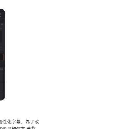
Seedance 2.0 全新上線
將創意轉換為電影級 AI 影片，具備流暢多鏡頭
即體驗
個性化字幕。為了改
些也是
如何在 達芬