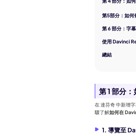
整操作方法
第 4 部分：如何新
Happy Horse 1.0 教學：官網
第5部分：如何修復
入口、開源資訊、收費方案與
Edimakor 使用方法
第 6 部分：字幕編輯
如何在Windows 10/11上裁剪
影片
使用 Davinci
如何為 YouTube 影片添加自己
總結
的音樂（詳細步驟）
直播切片怎麽做？如何剪輯直
播精華片段？直播錄影到剪辑
直播片段的全流程教學
第 1 部分
YouTuber錄影設備推薦|最佳
錄影相機、youtube直播錄
在 達芬奇 中新
影、剪輯與錄影軟體指南
驟了解
如何在 Davi
在Windows上製作投影片的三
種簡單方法
1. 導覽至 D
(指南)如何在TikTok反轉影片？