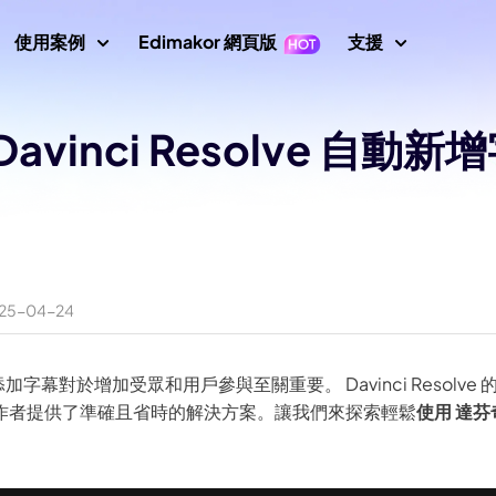
使用案例
Edimakor 網頁版
支援
支援中心
avinci Resolve 自動新增
片
影片編輯
文字
指南、授
示
Nano Banana 圖片提示
數位人
初學者影片編輯器
關鍵影格
文字轉影片
使用者指
成器
AI 舞蹈生成器
影片倒放
影片翻譯
AI 影片生成器
轉影片
使用者指
AI 網紅生成器
影片變速
螢幕錄製器
說話照片
影片動畫
How To
25-04-24
示詞
AI 寶寶生成器
所有提示
影片遮罩
音訊編輯器
唱歌照片
AI 說話動物
新增文字到影片
AI 影片去背
AI 戰鬥生成器
 圖片生成器
影片轉影片
最新消
添加字幕對於增加受眾和用戶參與至關重要。 Davinci Resolv
最新更新
AI 移除綠幕
AI 動態追蹤
畫質修復
圖片轉提示詞
AI 聖誕老人影片
作者提供了準確且省時的解決方案。讓我們來探索輕鬆
使用 達芬
印去除器
AI 照片畫質修復
YouTub
AI 女孩生成器
官方 YouT