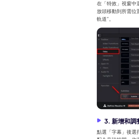
如何在iPhone上讓影片循環播
在「特效」視窗中
放
放頭移動到所需位
軌道”。
影片下載知識
3. 新增和
點選「字幕」後選