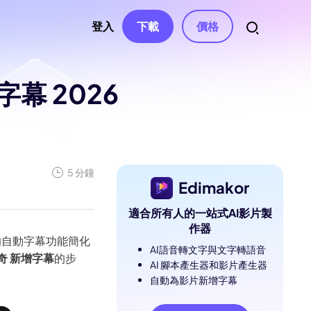
登入
下載
價格
字幕 2026
資源
音訊
權、聯繫
自動字幕
影片特效
AI 音樂生成器
南
影片濾鏡
變聲器
語音轉文字
南中心
影片貼紙
5 分鐘
AI 影片腳本
文字轉語音
文章
Edimakor
與解決方案
影片轉場
影片去字幕
聲音克隆
適合所有人的一站式AI影片製
影片模板
AI 文字編輯
人聲去除器
作器
息
e 的自動字幕功能簡化
與修正
文字動畫
AI語音轉文字與文字轉語音
AI 音效
奇 新增字幕
的步
AI 腳本產生器和影片產生器
自動為影片新增字幕
e
ube 頻道