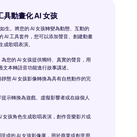
工具動畫化 AI 女孩
栩如生。將您的 AI 女孩轉變為動態、互動的
or 的 AI 工具套件，您可以添加聲音、創建動畫
生成歌唱表演。
:
為您的 AI 女孩提供獨特、真實的聲音，用
過文本轉語音功能進行故事講述。
將靜態 AI 女孩影像轉換為具有自然動作的完
字提示轉換為遊戲、虛擬影響者或在線個人
。
AI 女孩角色生成歌唱表演，創作音樂影片或
現成的 AI 女孩影像庫，用於商業或創意用