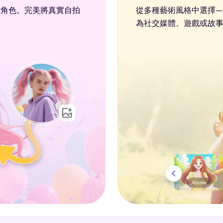
孩角色。完美將真實自拍
從多種藝術風格中選擇—
為社交媒體、遊戲或故事創