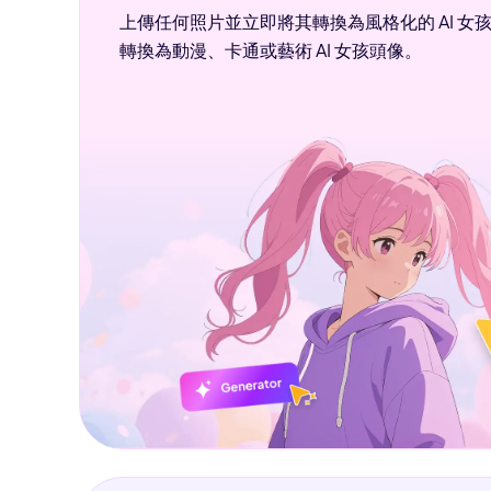
上傳任何照片並立即將其轉換為風格化的 AI 女
轉換為動漫、卡通或藝術 AI 女孩頭像。