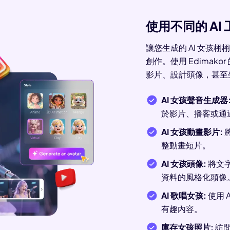
使用不同的 AI 
讓您生成的 AI 女孩栩
創作。使用 Edimak
影片、設計頭像，甚至
AI 女孩聲音生成器
於影片、播客或通
AI 女孩動畫影片:
整動畫短片。
AI 女孩頭像:
將文
資料的風格化頭像
AI 歌唱女孩:
使用 
有趣內容。
庫存女孩照片:
訪問