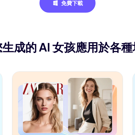
免費下載
生成的 AI 女孩應用於各