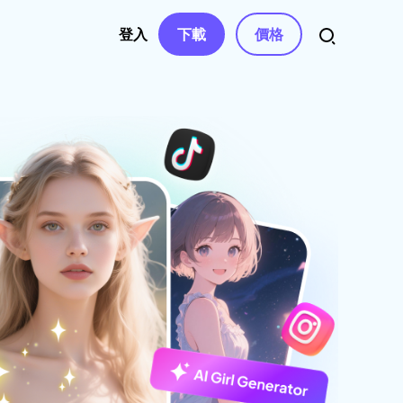
登入
下載
價格
資源
音訊
權、聯繫
自動字幕
影片特效
AI 音樂生成器
南
影片濾鏡
變聲器
語音轉文字
南中心
影片貼紙
AI 影片腳本
文字轉語音
文章
與解決方案
影片轉場
影片去字幕
聲音克隆
影片模板
AI 文字編輯
人聲去除器
息
與修正
文字動畫
AI 音效
e
ube 頻道