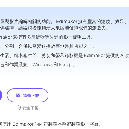
 3.0 登陸 Edimakor
熱門
量與影片編輯相關的功能。 Edimakor 擁有豐富的濾鏡、效果
一鍵變成節奏流暢的 AI 跳舞影片。
F 可供選擇，讓編輯者能夠最大限度地發揮他們的創造力。
imakor 還擁有多層編輯等先進的影片編輯工具。
、分割、合併以及變速播放等也是其功能之一。
立
器、腳本產生器、剪切和螢幕錄影機是 Edimakor 提供的 AI 
和作業系統（Windows 和 Mac）。
使用 Edimakor 的內建翻譯器輕鬆翻譯影片字幕。