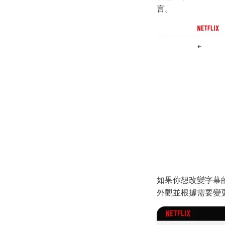
整操作方法
言。
Happy Horse 1.0 教學：官網
入口、開源資訊、收費方案與
Edimakor 使用方法
如何在Windows 10/11上裁剪
影片
如何為 YouTube 影片添加自己
的音樂（詳細步驟）
直播切片怎麽做？如何剪輯直
播精華片段？直播錄影到剪辑
直播片段的全流程教學
YouTuber錄影設備推薦|最佳
錄影相機、youtube直播錄
影、剪輯與錄影軟體指南
如果你想改變字幕的外
在Windows上製作投影片的三
外觀並根據需要變
種簡單方法
(指南)如何在TikTok反轉影片？