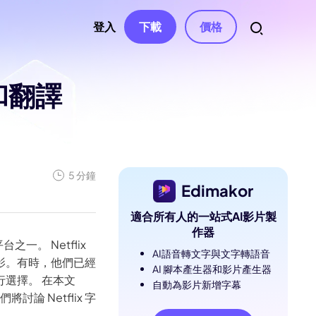
登入
下載
價格
和翻譯
資源
音訊
權、聯繫
自動字幕
影片特效
AI 音樂生成器
南
影片濾鏡
變聲器
語音轉文字
南中心
影片貼紙
5 分鐘
AI 影片腳本
文字轉語音
文章
Edimakor
與解決方案
影片轉場
影片去字幕
聲音克隆
適合所有人的一站式AI影片製
影片模板
AI 文字編輯
人聲去除器
作器
息
一。 Netflix
與修正
文字動畫
AI語音轉文字與文字轉語音
AI 音效
影。有時，他們已經
AI 腳本產生器和影片產生器
選擇。 在本文
自動為影片新增字幕
e
論 Netflix 字
ube 頻道