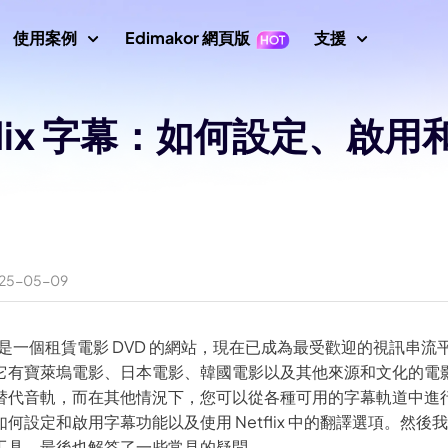
使用案例
Edimakor 網頁版
支援
支援中心
tflix 字幕：如何設定、啟用
片
影片編輯
文字
指南、授
示
Nano Banana 圖片提示
數位人
初學者影片編輯器
關鍵影格
文字轉影片
使用者指
成器
AI 舞蹈生成器
影片倒放
影片翻譯
AI 影片生成器
轉影片
使用者指
AI 網紅生成器
影片變速
螢幕錄製器
說話照片
影片動畫
How To
25-05-09
示詞
AI 寶寶生成器
所有提示
影片遮罩
音訊編輯器
唱歌照片
AI 說話動物
新增文字到影片
AI 影片去背
AI 戰鬥生成器
 圖片生成器
影片轉影片
最新消
路早期是一個租賃電影 DVD 的網站，現在已成為最受歡迎的視訊串流平台之
最新更新
AI 移除綠幕
AI 動態追蹤
畫質修復
圖片轉提示詞
AI 聖誕老人影片
它有寶萊塢電影、日本電影、韓國電影以及其他來源和文化的電
替代音軌，而在其他情況下，您可以從各種可用的字幕軌道中進行
印去除器
AI 照片畫質修復
YouTub
AI 女孩生成器
設定和啟用字幕功能以及使用 Netflix 中的翻譯選項。然後我們將討
官方 YouT
工具。最後也解答了一些常見的疑問。