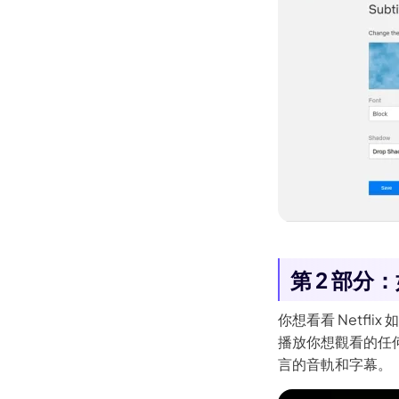
最經典的10大蒙面動漫角色
[已解決] 在Android上如何調亮
暗影片
Clipchamp影片倒放完整指南
在iPad上循環播放影片的詳細
操作步驟
在Mac上循環播放YouTube影
片的最新簡單方法
Android上倒放影片完整指南
如何在 Windows 10/11 上合併
第 2 部分：
影片
如何在影片中添加背景音樂
你想看看 Netfl
如何在Mac上裁剪影片
播放你想觀看的任
言的音軌和字幕。
Clipchamp 評論