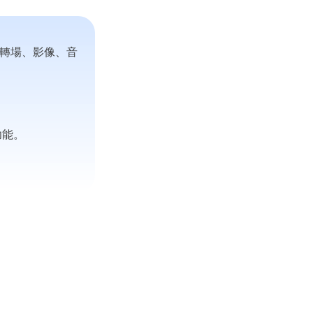
Seedance 2.0 全新上線
、轉場、影像、音
將創意轉換為電影級 AI 影片，具備流暢多鏡頭
即體驗
功能。