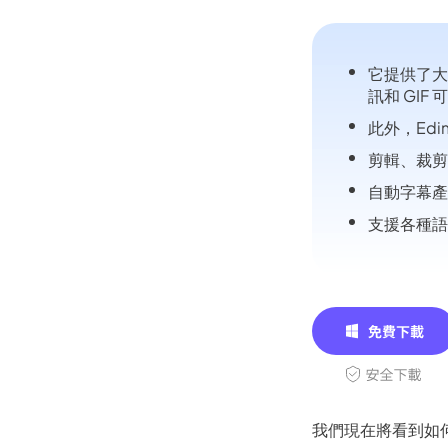
Kling
它提供了大
讓任何照片
訊和 GI
都能流暢跟隨，無需關鍵影格。
此外，Ed
剪輯、裁剪
自動字幕產生
立即體驗
支援各種語言
我們現在將看到如何