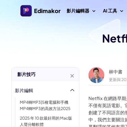
Edimakor
影片編輯器
AI 工具
Ne
平台
影片/圖
Veo 3 影片提
AI 互動
AI
Windows 影片編輯器
探索所有 AI 功能
AI ASMR 生
適用於 Windows 11/10的AI 影片編輯器，擁有許多
圖片
媒體資源。
影片創作者
AI 親吻生成器
AI 
林中書
影片技巧
更新與 20
AI 世界盃提
Mac 影片編輯器
AI 
影片本地化
適用於 Mac 的簡易影片編輯器，擁有各種 AI 功能。
影片編輯
AI 年齡濾鏡
AI
Netflix 在網
MP4轉MP3|5種電腦和手機
影片
吉卜力濾鏡
不僅有英語電影。
MP4轉MP3的高效方法2025
創建了不同語言的
浮水
AI 耶穌
2025 年 10 款最好用的 Mac版
中，我們主要關注如何
人聲分離軟體
幕翻譯的其他有用