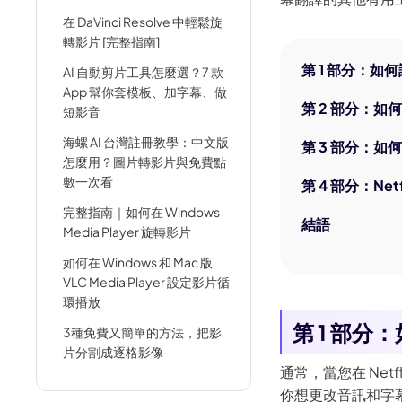
AI 肌肉生成器
在 DaVinci Resolve 中輕鬆旋
轉影片 [完整指南]
AI 擁抱生成器
第 1 部分：如何設
AI 自動剪片工具怎麼選？7 款
App 幫你套模板、加字幕、做
第 2 部分：如何翻
短影音
海螺 AI 台灣註冊教學：中文版
第 3 部分：如何使
怎麼用？圖片轉影片與免費點
數一次看
第 4 部分：Ne
完整指南｜如何在 Windows
結語
Media Player 旋轉影片
如何在 Windows 和 Mac 版
VLC Media Player 設定影片循
環播放
第 1 部分：
3種免費又簡單的方法，把影
片分割成逐格影像
通常，當您在 Net
VLC 可以翻譯字幕嗎？教你完
你想更改音訊和字幕語