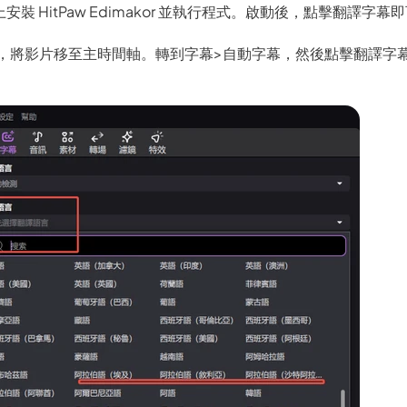
安裝 HitPaw Edimakor 並執行程式。啟動後，點擊翻譯字幕
，將影片移至主時間軸。轉到字幕>自動字幕，然後點擊翻譯字