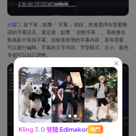
步驟 2.
接下來，點擊「 字幕 」按鈕，然後選擇你需要翻
譯的字幕語言。選定後，點擊「 自動字幕 」。系統會自
動為影片添加字幕。請檢查新增的字幕內容，若有需要，
可以進行編輯。字幕的文字內容、字型樣式、大小、顏色
等都可以自訂調整。
Kling 3.0 登陸 Edimakor
熱門
See