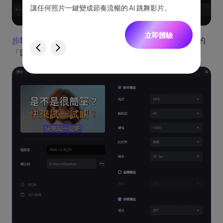
跟隨，
讓任何照片一鍵變成節奏流暢的 AI 跳舞影片。
將創意
一致角
立即體驗
步驟 3.
若要將字幕另存為獨立檔案，請點擊右側邊欄的
驗
「匯出」 按鈕，並將檔案儲存為 SRT 或其他格式。