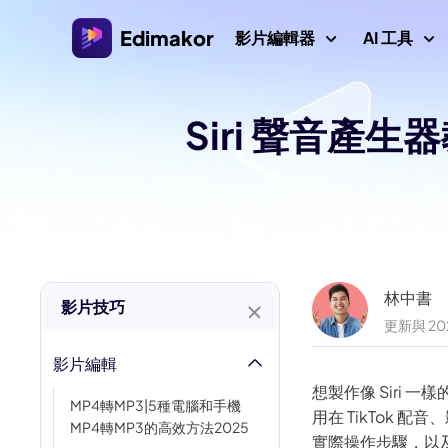
Edimakor
影片編輯器
AI 工具
Siri 聲音產
平台
影片/圖
Veo 3 影片提
AI 互動
AI
Windows 影片編輯器
探索所有 AI 功能
AI ASMR 生
適用於 Windows 11/10的AI 影片編輯器，擁有許多
圖片
媒體資源。
影片創作者
AI 親吻生成器
AI 
AI 世界盃提
Mac 影片編輯器
AI 
林中書
影片本地化
影片技巧
適用於 Mac 的簡易影片編輯器，擁有各種 AI 功能。
AI 年齡濾鏡
更新與 20
AI
影片編輯
影片
吉卜力濾鏡
想製作像 Siri 
浮水
MP4轉MP3|5種電腦和手機
AI 耶穌
用在 TikTok 
MP4轉MP3的高效方法2025
實際操作步驟，以及如