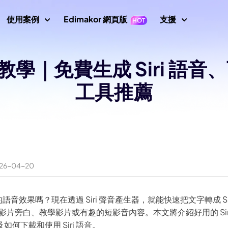
使用案例
Edimakor 網頁版
支援
支援中心
生器教學｜免費生成 Siri 語
片
影片編輯
文字
指南、授
示
Nano Banana 圖片提示
工具推薦
數位人
初學者影片編輯器
關鍵影格
文字轉影片
使用者指
成器
AI 舞蹈生成器
影片倒放
影片翻譯
AI 影片生成器
轉影片
使用者指
AI 網紅生成器
影片變速
螢幕錄製器
說話照片
影片動畫
How To
示詞
AI 寶寶生成器
所有提示
影片遮罩
音訊編輯器
唱歌照片
AI 說話動物
新增文字到影片
AI 影片去背
AI 戰鬥生成器
26-04-20
 圖片生成器
影片轉影片
最新消
最新更新
AI 移除綠幕
AI 動態追蹤
畫質修復
圖片轉提示詞
AI 聖誕老人影片
一樣的語音效果嗎？現在透過 Siri 聲音產生器，就能快速把文字轉成 S
印去除器
AI 照片畫質修復
YouTub
AI 女孩生成器
配音、影片旁白、教學影片或有趣的短影音內容。本文將介紹好用的 Si
官方 YouT
何下載和使用 Siri 語音。