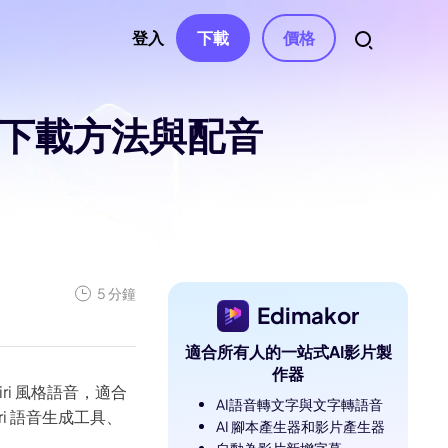
登入
下載
價格
音、下載方法與配音
資源
音訊
權、聯繫
自動字幕
影片特效
AI 音樂生成器
南
影片濾鏡
變聲器
語音轉文字
南中心
影片貼紙
AI 影片腳本
文字轉語音
文章
與解決方案
影片轉場
影片去字幕
聲音克隆
5 分鐘
Edimakor
影片模板
AI 文字編輯
人聲去除器
息
適合所有人的一站式AI影片製
與修正
文字動畫
AI 音效
作器
iri 風格語音，適合
AI語音轉文字與文字轉語音
e
ri 語音生成工具、
AI 腳本產生器和影片產生器
ube 頻道