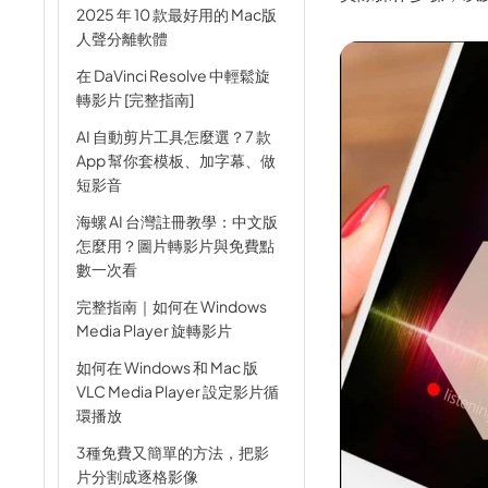
AI 肌肉生成器
2025 年 10 款最好用的 Mac版
人聲分離軟體
AI 擁抱生成器
在 DaVinci Resolve 中輕鬆旋
轉影片 [完整指南]
AI 自動剪片工具怎麼選？7 款
App 幫你套模板、加字幕、做
短影音
海螺 AI 台灣註冊教學：中文版
怎麼用？圖片轉影片與免費點
數一次看
完整指南｜如何在 Windows
Media Player 旋轉影片
如何在 Windows 和 Mac 版
VLC Media Player 設定影片循
環播放
3種免費又簡單的方法，把影
片分割成逐格影像