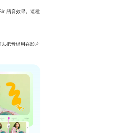
iri 語音效果。這種
Seedance 2.0 全新上線
將創意轉換為電影級 AI 影片，具備流暢多鏡頭
你可以把音檔用在影片
即體驗