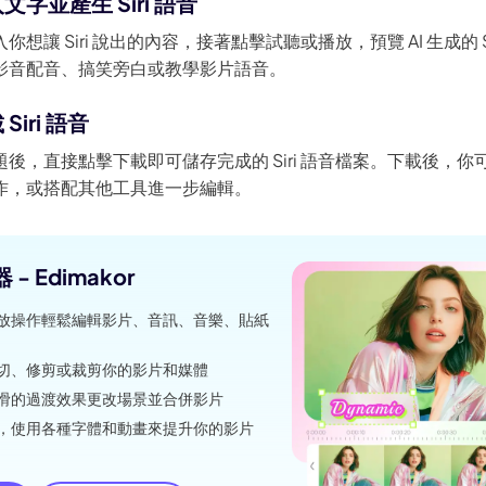
文字並產生 Siri 語音
 3.0 登陸 Edimakor
熱門
想讓 Siri 說出的內容，接著點擊試聽或播放，預覽 AI 生成的 S
影音配音、搞笑旁白或教學影片語音。
一鍵變成節奏流暢的 AI 跳舞影片。
Siri 語音
後，直接點擊下載即可儲存完成的 Siri 語音檔案。下載後，
作，或搭配其他工具進一步編輯。
立
- Edimakor
放操作輕鬆編輯影片、音訊、音樂、貼紙
切、修剪或裁剪你的影片和媒體
滑的過渡效果更改場景並合併影片
，使用各種字體和動畫來提升你的影片