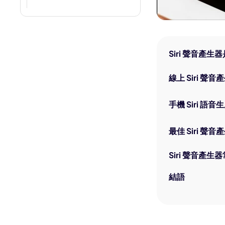
VLC 可以翻譯字幕嗎？教你完
整操作方法
Happy Horse 1.0 教學：官網
入口、開源資訊、收費方案與
Siri 聲音產生
Edimakor 使用方法
線上 Siri 聲
如何在Windows 10/11上裁剪
影片
手機 Siri 語音
如何為 YouTube 影片添加自己
的音樂（詳細步驟）
最佳 Siri 聲音
直播切片怎麽做？如何剪輯直
播精華片段？直播錄影到剪辑
Siri 聲音產生
直播片段的全流程教學
YouTuber錄影設備推薦|最佳
結語
錄影相機、youtube直播錄
影、剪輯與錄影軟體指南
在Windows上製作投影片的三
種簡單方法