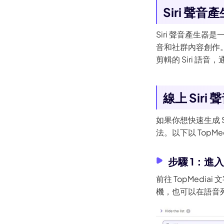
Siri 聲
(指南)如何在TikTok反轉影片？
最經典的10大蒙面動漫角色
Siri 聲音產生
音和社群內容創作。雖
[已解決] 在Android上如何調亮
剪輯的 Siri 語
暗影片
Clipchamp影片倒放完整指南
線上 Siri
在iPad上循環播放影片的詳細
操作步驟
如果你想快速生成 S
在Mac上循環播放YouTube影
法。以下以 TopMe
片的最新簡單方法
Android上倒放影片完整指南
步驟 1：進入
如何在 Windows 10/11 上合併
前往 TopMedi
影片
機，也可以在語音列
如何在影片中添加背景音樂
如何在Mac上裁剪影片