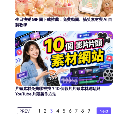
生日快樂 GIF 圖下載推薦：免費動圖、搞笑素材與 AI 自
製教學
片頭素材免費哪裡找？10 個影片片頭素材網站與
YouTube 片頭製作方法
1
2
3
4
5
6
7
8
9
PREV
Next