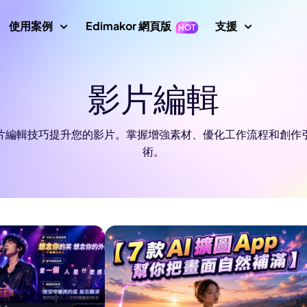
使用案例
Edimakor 網頁版
支援
支援中心
影片編輯
片
影片編輯
文字
指南、授
示
Nano Banana 圖片提示
數位人
初學者影片編輯器
關鍵影格
文字轉影片
使用者指
成器
AI 舞蹈生成器
片編輯技巧提升您的影片。掌握增強素材、優化工作流程和創作
影片倒放
影片翻譯
AI 影片生成器
轉影片
使用者指
術。
AI 網紅生成器
影片變速
螢幕錄製器
說話照片
影片動畫
How To
示詞
AI 寶寶生成器
所有提示
影片遮罩
音訊編輯器
唱歌照片
AI 說話動物
新增文字到影片
AI 影片去背
AI 戰鬥生成器
 圖片生成器
影片轉影片
最新消
最新更新
AI 移除綠幕
AI 動態追蹤
畫質修復
圖片轉提示詞
AI 聖誕老人影片
印去除器
AI 照片畫質修復
YouTub
AI 女孩生成器
官方 YouT