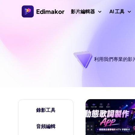
Edimakor
影片編輯器
AI 工具
平台
影片/圖
Veo 3 影片提
AI 互動
AI
Windows 影片編輯器
探索所有 AI 功能
AI ASMR 生
利用我們專業的影
適用於 Windows 11/10的AI 影片編輯器，擁有許多
圖片
媒體資源。
影片創作者
AI 親吻生成器
AI 
AI 世界盃提
Mac 影片編輯器
AI 
影片本地化
適用於 Mac 的簡易影片編輯器，擁有各種 AI 功能。
AI 年齡濾鏡
AI
錄影工具
影片
吉卜力濾鏡
浮水
AI 耶穌
音頻編輯