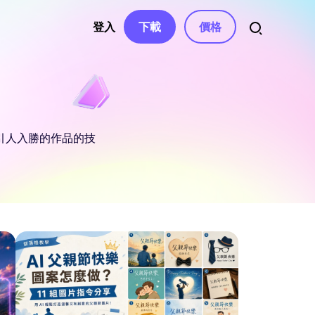
登入
下載
價格
資源
音訊
權、聯繫
自動字幕
影片特效
AI 音樂生成器
南
引人入勝的作品的技
影片濾鏡
變聲器
語音轉文字
南中心
影片貼紙
AI 影片腳本
文字轉語音
文章
與解決方案
影片轉場
影片去字幕
聲音克隆
影片模板
AI 文字編輯
人聲去除器
息
與修正
文字動畫
AI 音效
e
ube 頻道