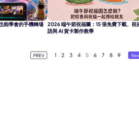
一鍵變成節奏流暢的 AI 跳舞影片。
也能學會的手機轉場
2026 端午節祝福圖：15 張免費下載、祝
語與 AI 賀卡製作教學
立
1
2
3
4
5
6
7
8
9
PREV
Nex