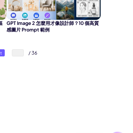
將創意轉換為電影級 AI 影片，具備流暢多鏡頭運
福
GPT Image 2 怎麼用才像設計師？10 個高質
感圖片 Prompt 範例
即體驗
/ 36
t