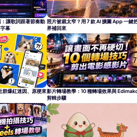
AI 卡通生成器
推薦：讓歌詞跟著節奏動
照片被裁太窄？用 7 款 AI 擴圖 App 一鍵
 字幕
界補回來
：社群爆紅迷因、原梗來
影片轉場教學：10 種轉場效果與 Edimako
剪輯步驟
 3.0 登陸 Edimakor
熱門