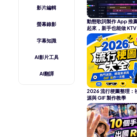
AI 肌肉生成器
影片編輯
AI 擁抱生成器
動態歌詞製作 App 
螢幕錄影
起來，新手也能做 KTV
字幕知識
AI影片工具
AI翻譯
2026 流行梗圖整理
源與 GIF 製作教學
Kling