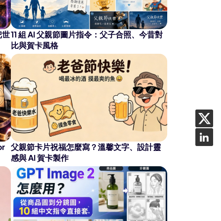
把世
11 組 AI 父親節圖片指令：父子合照、今昔對
比與賀卡風格
r
父親節卡片祝福怎麼寫？溫馨文字、設計靈
感與 AI 賀卡製作
Seedance 2.0 全新上線
熱