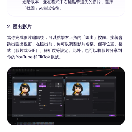
進階版本，並在程式中右鍵點擊遺失的影片，選擇
「找回」來嘗試恢復。
2.
匯出影片
當你完成影片編輯後，可以點擊右上角的「匯出」按鈕。接著會
跳出匯出視窗，在匯出前，你可以調整影片名稱、儲存位置、格
式（影片或 GIF）、解析度等設定。此外，也可以將影片分享到
你的 YouTube 和 TikTok 帳號。
Kling 3.0 登陸 Edimakor
熱門
See
讓任何照片一鍵變成節奏流暢的 AI 跳舞影片。
跟隨，
將創意
一致角
立即體驗
驗