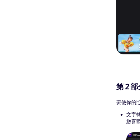
第 2
要使你的
文字
您喜