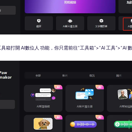
箱打開 AI數位人 功能，你只需前往“工具箱”>“AI 工具”>“AI