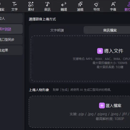
 3.0 登陸 Edimakor
熱門
一鍵變成節奏流暢的 AI 跳舞影片。
立