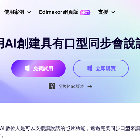
使用案例
Edimakor 網頁版
支援
支援中心
用AI創建具有口型同步會說
片
影片編輯
文字
指南、授
示
Nano Banana 圖片提示
數位人
初學者影片編輯器
關鍵影格
文字轉影片
使用者指
成器
AI 舞蹈生成器
影片倒放
影片翻譯
AI 影片生成器
轉影片
使用者指
免費試用
立即購買
AI 網紅生成器
影片變速
螢幕錄製器
說話照片
影片動畫
How To
切換Mac版本
示詞
AI 寶寶生成器
所有提示
影片遮罩
音訊編輯器
唱歌照片
AI 說話動物
新增文字到影片
AI 影片去背
AI 戰鬥生成器
 圖片生成器
影片轉影片
最新消
最新更新
AI 移除綠幕
AI 動態追蹤
畫質修復
圖片轉提示詞
AI 聖誕老人影片
印去除器
AI 照片畫質修復
YouTub
kor AI 數位人是可以支援讓說話的照片功能，透過完美同步口
AI 女孩生成器
官方 YouT
片。