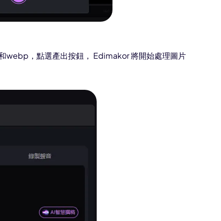
g和webp，點選產出按鈕， Edimakor 將開始處理圖片