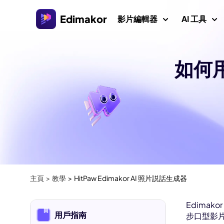
Edimakor
影片編輯器
AI 工具
如何
平台
影片/圖
Veo 3 影片提
AI 互動
AI
Windows 影片編輯器
探索所有 AI 功能
AI ASMR 生
適用於 Windows 11/10的AI 影片編輯器，擁有許多
圖片
媒體資源。
影片創作者
AI 親吻生成器
AI 
AI 世界盃提
Mac 影片編輯器
AI 
影片本地化
適用於 Mac 的簡易影片編輯器，擁有各種 AI 功能。
AI 年齡濾鏡
AI
主頁
教學
HitPaw Edimakor AI 照片説話生成器
影片
吉卜力濾鏡
浮水
Edima
AI 耶穌
用戶指南
步口型影