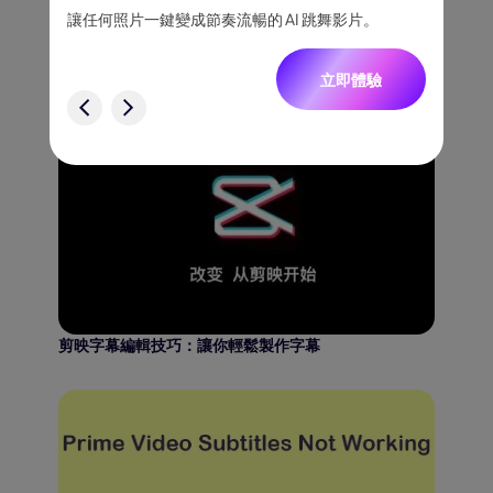
跟隨，
讓任何照片一鍵變成節奏流暢的 AI 跳舞影片。
將創意
一致角
觀看印地語電影和電視節目英文字幕指南【2026年】
立即體驗
驗
剪映字幕編輯技巧：讓你輕鬆製作字幕