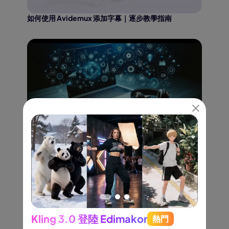
如何使用 Avidemux 添加字幕｜逐步教學指南
2026 年 8 大音樂轉錄軟體工具
Kling 3.0 登陸 Edimakor
熱門
See