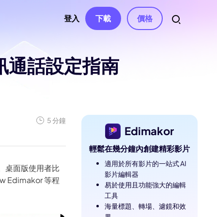
登入
下載
價格
腦視訊通話設定指南
資源
音訊
權、聯繫
自動字幕
影片特效
AI 音樂生成器
南
影片濾鏡
變聲器
語音轉文字
南中心
影片貼紙
5 分鐘
AI 影片腳本
文字轉語音
文章
Edimakor
與解決方案
影片轉場
影片去字幕
聲音克隆
輕鬆在幾分鐘內創建精彩影片
影片模板
AI 文字編輯
人聲去除器
息
適用於所有影片的一站式 AI
。桌面版使用者比
與修正
文字動畫
影片編輯器
AI 音效
dimakor 等程
易於使用且功能強大的編輯
工具
e
海量標題、轉場、濾鏡和效
ube 頻道
果