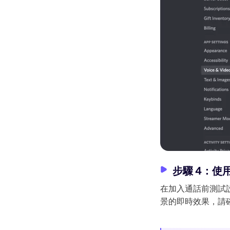
Kling
讓任何照片
都能流暢跟隨，無需關鍵影格。
立即體驗
步驟 4：使
在加入通話前測試
景的即時效果，請