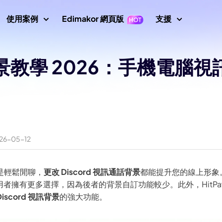
使用案例
Edimakor 網頁版
支援
支援中心
換背景教學 2026：手機電
片
影片編輯
文字
指南、授
示
Nano Banana 圖片提示
數位人
初學者影片編輯器
關鍵影格
文字轉影片
使用者指
成器
AI 舞蹈生成器
影片倒放
影片翻譯
AI 影片生成器
轉影片
使用者指
AI 網紅生成器
影片變速
螢幕錄製器
說話照片
影片動畫
How To
6-05-12
示詞
AI 寶寶生成器
所有提示
影片遮罩
音訊編輯器
唱歌照片
AI 說話動物
新增文字到影片
AI 影片去背
AI 戰鬥生成器
 圖片生成器
影片轉影片
最新消
是輕鬆閒聊，
更改 Discord 視訊通話背景
都能提升您的線上形象
最新更新
AI 移除綠幕
AI 動態追蹤
畫質修復
圖片轉提示詞
AI 聖誕老人影片
版使用者擁有更多選擇，因為後者的背景自訂功能較少。此外，HitPaw E
Discord 視訊背景
的強大功能。
印去除器
AI 照片畫質修復
YouTub
AI 女孩生成器
官方 YouT