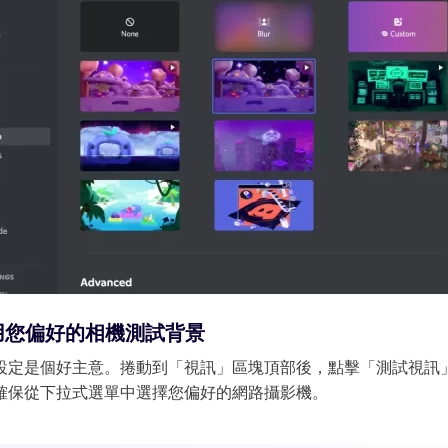
 3.0 登陸 Edimakor
熱門
一鍵變成節奏流暢的 AI 跳舞影片。
立
用您偏好的相機測試背景
設定是個好主意。捲動到「視訊」區塊頂部後，點擊「測試視訊
確保從下拉式選單中選擇您偏好的網路攝影機。