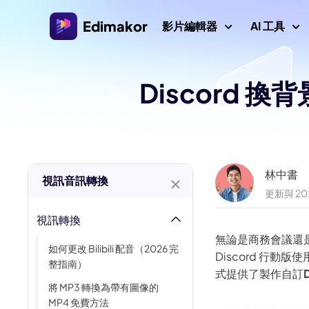
Edimakor
影片編輯器
AI 工具
Discord 
平台
影片/圖
Veo 3 影片提
AI 互動
AI
Windows 影片編輯器
探索所有 AI 功能
AI ASMR 生
適用於 Windows 11/10的AI 影片編輯器，擁有許多
圖片
媒體資源。
影片創作者
AI 親吻生成器
AI 
林中書
視訊音訊轉換
更新與 202
AI 世界盃提
Mac 影片編輯器
AI 
影片本地化
適用於 Mac 的簡易影片編輯器，擁有各種 AI 功能。
視訊轉換
AI 年齡濾鏡
AI
無論是商務會議還
如何更改 Bilibili 配音（2026 完
影片
吉卜力濾鏡
Discord 行動
整指南）
式提供了製作自訂
浮水
AI 耶穌
將 MP3 轉換為帶有圖像的
MP4 免費方法