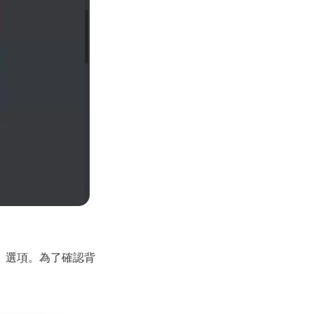
Seedance 2.0 全新上線
將創意轉換為電影級 AI 影片，具備流暢多鏡頭
即體驗
」選項。為了確認背