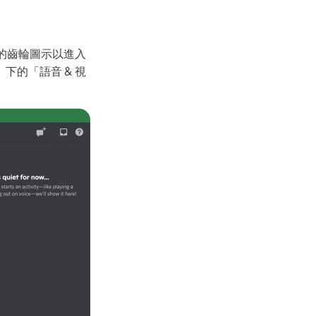
邊的齒輪圖示以進入
的「語音 & 視