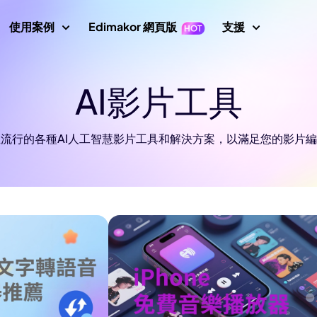
使用案例
Edimakor 網頁版
支援
支援中心
AI影片工具
片
影片編輯
文字
指南、授
示
Nano Banana 圖片提示
數位人
初學者影片編輯器
關鍵影格
文字轉影片
使用者指
成器
AI 舞蹈生成器
流行的各種AI人工智慧影片工具和解決方案，以滿足您的影片
影片倒放
影片翻譯
AI 影片生成器
轉影片
使用者指
AI 網紅生成器
影片變速
螢幕錄製器
說話照片
影片動畫
How To
示詞
AI 寶寶生成器
所有提示
影片遮罩
音訊編輯器
唱歌照片
AI 說話動物
新增文字到影片
AI 影片去背
AI 戰鬥生成器
 圖片生成器
影片轉影片
最新消
最新更新
AI 移除綠幕
AI 動態追蹤
畫質修復
圖片轉提示詞
AI 聖誕老人影片
印去除器
AI 照片畫質修復
YouTub
AI 女孩生成器
官方 YouT