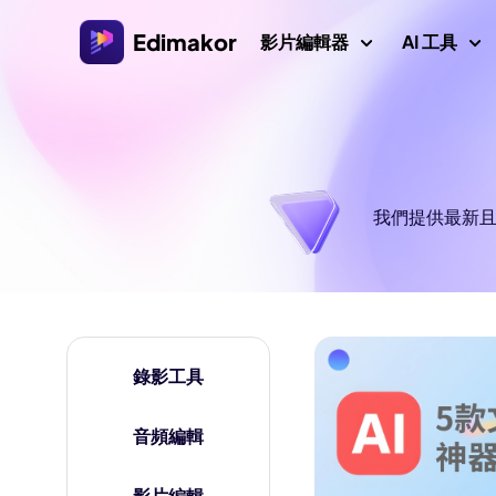
Edimakor
影片編輯器
AI 工具
平台
影片/圖
Veo 3 影片提
AI 互動
AI
Windows 影片編輯器
探索所有 AI 功能
AI ASMR 生
我們提供最新且
適用於 Windows 11/10的AI 影片編輯器，擁有許多
圖片
媒體資源。
影片創作者
AI 親吻生成器
AI 
AI 世界盃提
Mac 影片編輯器
AI 
影片本地化
適用於 Mac 的簡易影片編輯器，擁有各種 AI 功能。
AI 年齡濾鏡
AI
錄影工具
影片
吉卜力濾鏡
音頻編輯
浮水
AI 耶穌
影片編輯