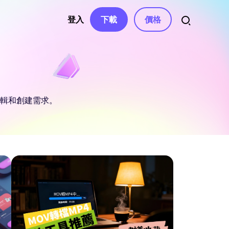
登入
下載
價格
資源
音訊
權、聯繫
自動字幕
影片特效
AI 音樂生成器
南
編輯和創建需求。
影片濾鏡
變聲器
語音轉文字
南中心
影片貼紙
AI 影片腳本
文字轉語音
文章
與解決方案
影片轉場
影片去字幕
聲音克隆
影片模板
AI 文字編輯
人聲去除器
息
與修正
文字動畫
AI 音效
e
ube 頻道