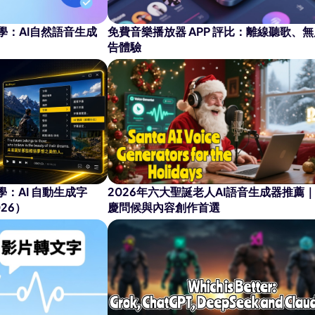
AI 卡通生成器
學：AI自然語音生成
免費音樂播放器 APP 評比：離線聽歌、無
告體驗
教學：AI 自動生成字
2026年六大聖誕老人AI語音生成器推薦
26）
慶問候與內容創作首選