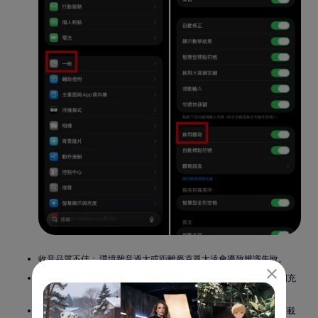
收音品質不佳： 環境雜音過大或距離麥克風太遠會導致辨識失敗。
儲存空間不足： AI 轉錄需要一定的緩存空間，請確保手機剩餘空間充
足。
語音備忘錄逐字稿沒有網路： 雖然部分轉錄可離線進行，但初次下載