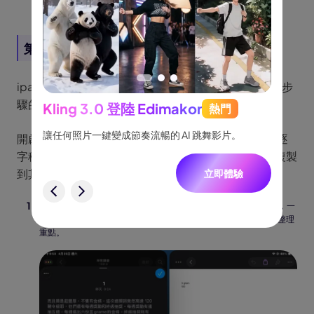
模型或處理複雜長音檔時，穩定的 Wi-Fi 連線會更有保障。
第五部分：iPad 語音備忘錄轉文字
ipad 語音備忘錄轉文字的操作邏輯與iPhone是相同的步
驟的，同樣需升級至 iPadOS 18。
Kling 3.0 登陸 Edimakor
熱門
See
跟隨，
讓任何照片一鍵變成節奏流暢的 AI 跳舞影片。
將創意
開啟 「語音備忘錄」 > 點擊任一已錄製好的音軌 > 「逐
一致角
字稿圖示」> 「...」 >「拷貝逐字稿」，即可將 iPad 複製
到其他地方。
立即體驗
驗
在 iPad 巨大的螢幕上，你可以使用 「分屏瀏覽」（Split View），一
邊開啟語音備忘錄檢視逐字稿，一邊在旁邊的 Pages 或 Word 中整理
重點。