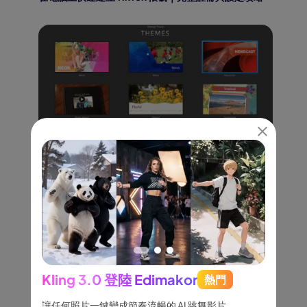
[終極指南] 如何使用或更改 iMovie 主題和模板
Kling 3.0 登陸 Edimakor
熱門
See
跟隨，
讓任何照片一鍵變成節奏流暢的 AI 跳舞影片。