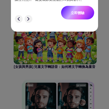
將創意
一致角
2026年如何利用人工智慧將Facebook影片翻譯成英文
立即體驗
驗
[女孩與男孩] 兒童文字轉語音：如何將文字轉換為童音