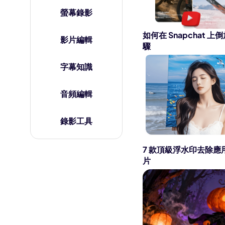
AI 肌肉生成器
螢幕錄影
AI 擁抱生成器
如何在 Snapchat 
影片編輯
驟
字幕知識
音頻編輯
錄影工具
7 款頂級浮水印去除
片