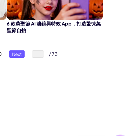
6 款萬聖節 AI 濾鏡與特效 App，打造驚悚萬
聖節自拍
0
/ 73
Next