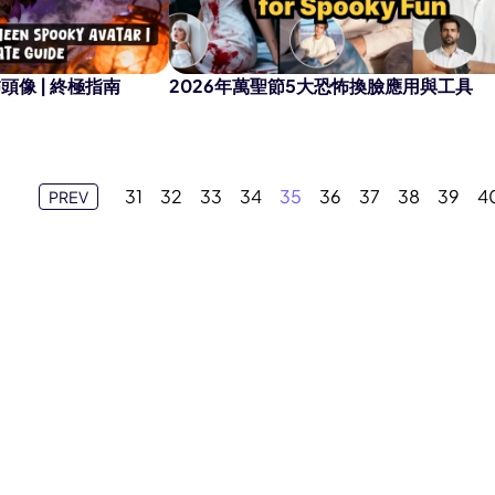
頭像 | 終極指南
2026年萬聖節5大恐怖換臉應用與工具
31
32
33
34
35
36
37
38
39
4
PREV