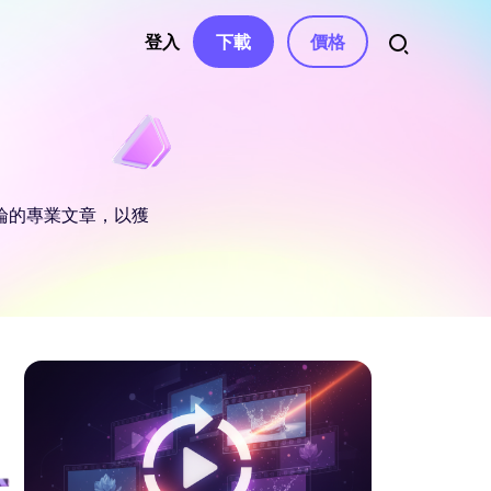
登入
下載
價格
資源
音訊
權、聯繫
自動字幕
影片特效
AI 音樂生成器
南
評論的專業文章，以獲
影片濾鏡
變聲器
語音轉文字
南中心
影片貼紙
AI 影片腳本
文字轉語音
文章
與解決方案
影片轉場
影片去字幕
聲音克隆
影片模板
AI 文字編輯
人聲去除器
息
與修正
文字動畫
AI 音效
e
ube 頻道