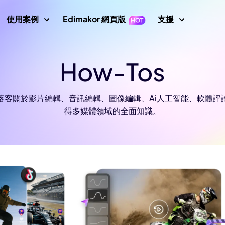
使用案例
Edimakor 網頁版
支援
支援中心
How-Tos
片
影片編輯
文字
指南、授
示
Nano Banana 圖片提示
數位人
初學者影片編輯器
關鍵影格
文字轉影片
使用者指
成器
AI 舞蹈生成器
or 部落客關於影片編輯、音訊編輯、圖像編輯、Ai人工智能、軟體
影片倒放
影片翻譯
AI 影片生成器
轉影片
使用者指
得多媒體領域的全面知識。
AI 網紅生成器
影片變速
螢幕錄製器
說話照片
影片動畫
How To
示詞
AI 寶寶生成器
所有提示
影片遮罩
音訊編輯器
唱歌照片
AI 說話動物
新增文字到影片
AI 影片去背
AI 戰鬥生成器
 圖片生成器
影片轉影片
最新消
最新更新
AI 移除綠幕
AI 動態追蹤
畫質修復
圖片轉提示詞
AI 聖誕老人影片
印去除器
AI 照片畫質修復
YouTub
AI 女孩生成器
官方 YouT