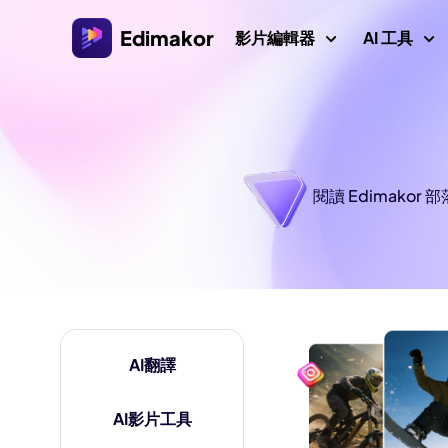
Edimakor
影片編輯器
AI 工具
平台
影片/圖
Veo 3 影片提
AI 互動
AI
Windows 影片編輯器
探索所有 AI 功能
AI ASMR 生
閱讀 Edimak
適用於 Windows 11/10的AI 影片編輯器，擁有許多
圖片
媒體資源。
影片創作者
AI 親吻生成器
AI 
AI 世界盃提
Mac 影片編輯器
AI 
影片本地化
適用於 Mac 的簡易影片編輯器，擁有各種 AI 功能。
AI 年齡濾鏡
AI
AI翻譯
影片
吉卜力濾鏡
浮水
AI 耶穌
AI影片工具