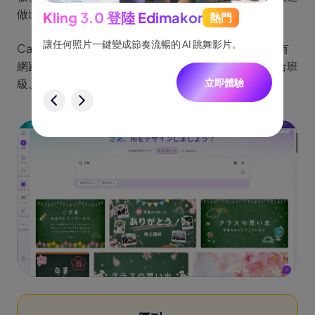
做出視覺一致的畢業影片。
Kling 3.0 登陸 Edimakor
熱門
See
跟隨，
讓任何照片一鍵變成節奏流暢的 AI 跳舞影片。
將創意
Canva 可直接在瀏覽器使用，不需要安裝軟體，只要有
一致角
網路就能進行畢業影片編輯。它也支援多人協作，適合班
級、社團或小組一起整理照片、留言與畢業影片內容。
立即體驗
驗