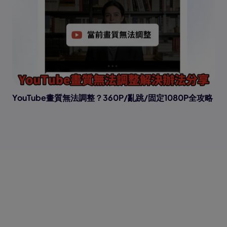
YouTube畫質無法調整？360P/亂跳/固定1080P全攻略