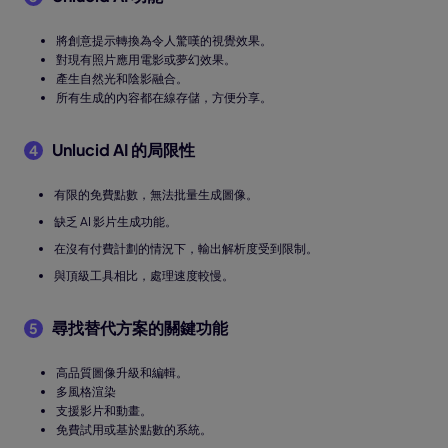
將創意提示轉換為令人驚嘆的視覺效果。
對現有照片應用電影或夢幻效果。
產生自然光和陰影融合。
所有生成的內容都在線存儲，方便分享。
Unlucid AI 的局限性
4
有限的免費點數，無法批量生成圖像。
缺乏 AI 影片生成功能。
在沒有付費計劃的情況下，輸出解析度受到限制。
與頂級工具相比，處理速度較慢。
尋找替代方案的關鍵功能
5
高品質圖像升級和編輯。
多風格渲染
支援影片和動畫。
免費試用或基於點數的系統。