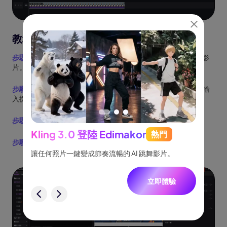
教程 | 如何重新設計影片
步驟 1：
打開 HitPaw Edimakor，進入工具箱，選擇重新設計影
片。
步驟 2：
上傳您的影片，選擇風格，或如果選擇自訂風格，則輸
入提示。
步驟 3：
點擊生成並等待處理。
Kling 3.0 登陸 Edimakor
熱門
See
步驟 4：
預覽增強後的影片，然後點擊導出以保存影片。
跟隨，
讓任何照片一鍵變成節奏流暢的 AI 跳舞影片。
將創意
一致角
立即體驗
驗