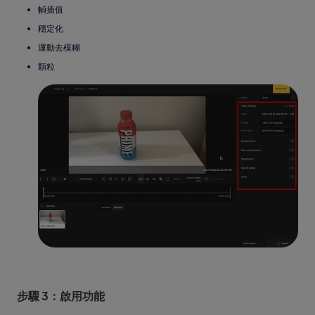
幀插值
穩定化
運動去模糊
顆粒
步驟 3：啟用功能