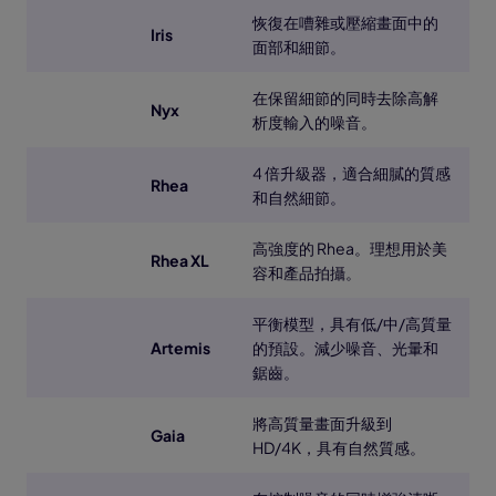
恢復在嘈雜或壓縮畫面中的
Iris
面部和細節。
在保留細節的同時去除高解
Nyx
析度輸入的噪音。
4 倍升級器，適合細膩的質感
Rhea
和自然細節。
高強度的 Rhea。理想用於美
Rhea XL
容和產品拍攝。
平衡模型，具有低/中/高質量
Artemis
的預設。減少噪音、光暈和
鋸齒。
將高質量畫面升級到
Gaia
HD/4K，具有自然質感。