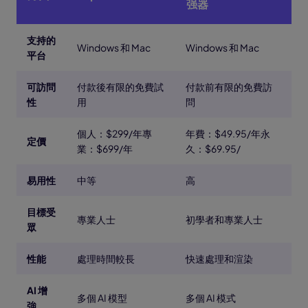
强器
支持的
Windows 和 Mac
Windows 和 Mac
平台
可訪問
付款後有限的免費試
付款前有限的免費訪
性
用
問
個人：$299/年專
年費：$49.95/年永
定價
業：$699/年
久：$69.95/
易用性
中等
高
目標受
專業人士
初學者和專業人士
眾
性能
處理時間較長
快速處理和渲染
AI 增
多個 AI 模型
多個 AI 模式
強