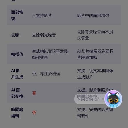
面部恢
不支持影片
影片中的面部增強
復
去除背景噪音而不損
去噪
去除弱光噪音
失質量
生成幀以實現平滑慢
AI 影片擴展器為延長
幀插值
動作效果
片段添加幀
AI 影
支援。從文本和圖像
否。專注於增強
片生成
生成影片
AI 面
支援。影片和照片中
否
部交換
的面部交換
時間線
支援。完整的影片編
否
編輯
輯套件