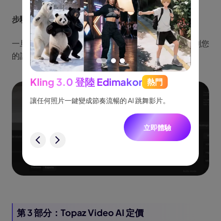
步驟 6：導出影片
一旦所有選項設置完成，點擊「導出」並將影片保存到您
的設備上。
Kling 3.0 登陸 Edimakor
熱門
See
跟隨，
讓任何照片一鍵變成節奏流暢的 AI 跳舞影片。
將創意
一致角
立即體驗
驗
第 3 部分：Topaz Video AI 定價