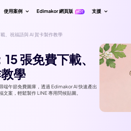
使用案例
Edimakor 網頁版
支援
下載、祝福語與 AI 賀卡製作教學
支援中心
片
影片編輯
文字
指南、授
示
Nano Banana 圖片提示
數位人
初學者影片編輯器
關鍵影格
文字轉影片
：15 張免費下載、
使用者指
成器
AI 舞蹈生成器
影片倒放
影片翻譯
AI 影片生成器
轉影片
使用者指
作教學
AI 網紅生成器
影片變速
螢幕錄製器
說話照片
影片動畫
How To
示詞
AI 寶寶生成器
所有提示
影片遮罩
音訊編輯器
唱歌照片
AI 說話動物
免費圖庫，透過 Edimakor AI 快速產出
案，輕鬆製作 LINE 專用問候貼圖。
新增文字到影片
AI 影片去背
AI 戰鬥生成器
 圖片生成器
影片轉影片
最新消
最新更新
AI 移除綠幕
AI 動態追蹤
畫質修復
圖片轉提示詞
AI 聖誕老人影片
印去除器
AI 照片畫質修復
YouTub
AI 女孩生成器
官方 YouT