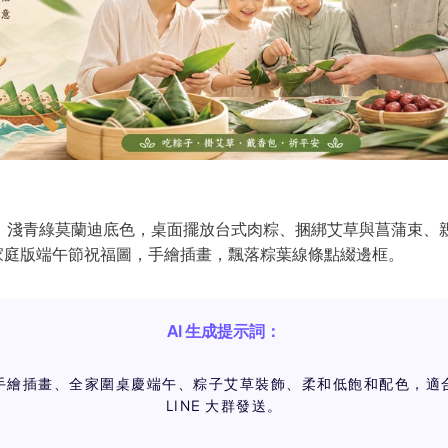
：
淺青綠莫蘭迪底色，桌面擺放台式肉粽、捆綁艾草與菖蒲束、
家庭版端午節祝福圖，手繪插畫，飄落粽葉線條點綴邊框。
AI 生成提示詞：
手繪插畫、全家圍桌慶端午、粽子艾草裝飾、柔和低飽和配色，適
LINE 大群發送。