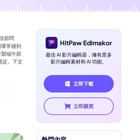
遞佳節問
HitPaw Edimakor
圖庫常碰到
客製端午節
最佳 AI 影片編輯器，擁有眾多
搞定。下文
影片編輯素材和 AI 功能。
立即下載
立即購買
熱門內容