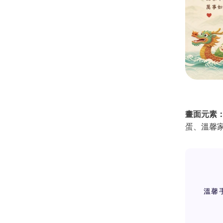
畫面元素
蛋、溫馨
溫馨