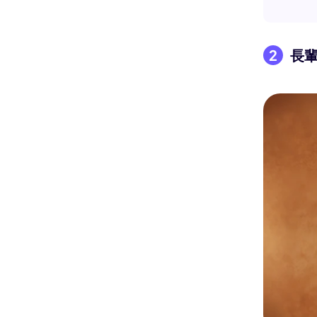
Kling
2
長
讓任何照片
都能流暢跟隨，無需關鍵影格。
立即體驗