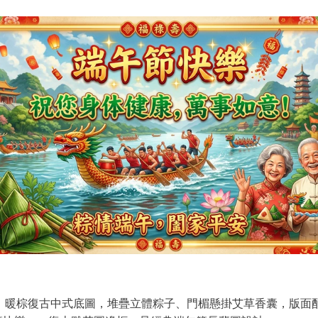
：
暖棕復古中式底圖，堆疊立體粽子、門楣懸掛艾草香囊，版面