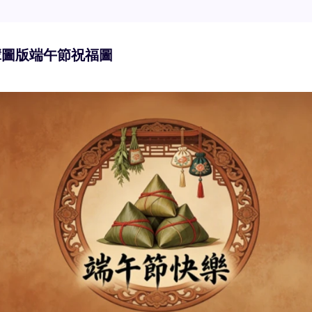
 3.0 登陸 Edimakor
熱門
輩圖版端午節祝福圖
一鍵變成節奏流暢的 AI 跳舞影片。
立