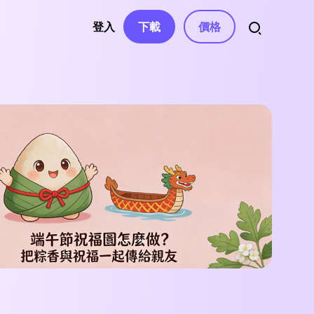
登入
下載
價格
資源
音訊
權、聯繫
自動字幕
影片特效
AI 音樂生成器
南
影片濾鏡
變聲器
語音轉文字
南中心
影片貼紙
AI 影片腳本
文字轉語音
文章
與解決方案
影片轉場
影片去字幕
聲音克隆
影片模板
AI 文字編輯
人聲去除器
息
與修正
文字動畫
AI 音效
e
ube 頻道