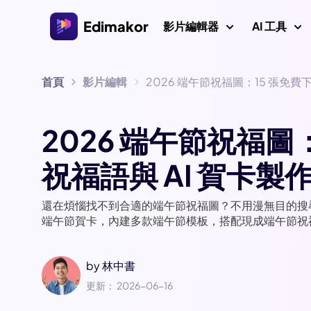
Edimakor
影片編輯器
AI 工具
首頁
影片編輯
2026 端午節祝福圖：15 張免費
平台
影片/圖
Veo 3 影片提
AI 互動
AI
Windows 影片編輯器
探索所有 AI 功能
2026 端午節祝福圖
AI ASMR 生
適用於 Windows 11/10的AI 影片編輯器，擁有許多
圖片
媒體資源。
影片創作者
祝福語與 AI 賀卡製
AI 親吻生成器
AI 
AI 世界盃提
Mac 影片編輯器
AI 
還在煩惱找不到合適的端午節祝福圖？不用漫無目的搜尋端午節
影片本地化
適用於 Mac 的簡易影片編輯器，擁有各種 AI 功能。
端午節賀卡，內建多款端午節模板，搭配現成端午節祝福文
AI 年齡濾鏡
AI
影片
吉卜力濾鏡
by
林中書
浮水
AI 耶穌
更新： 2026-06-16