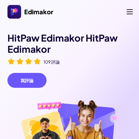
Edimakor
HitPaw Edimakor
HitPaw
Edimakor
109 評論
寫評論