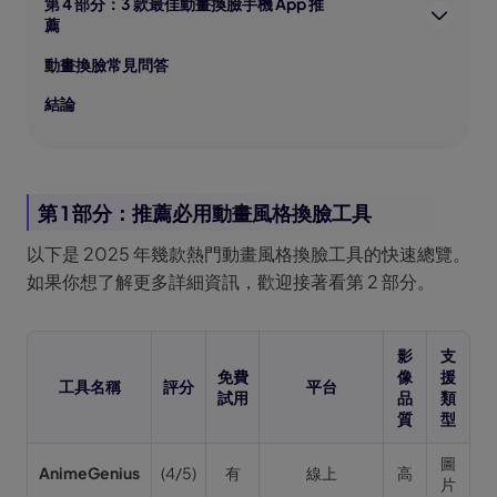
第 4 部分：3 款最佳動畫換臉手機 App 推
薦
動畫換臉常見問答
結論
第 1 部分：推薦必用動畫風格換臉工具
以下是 2025 年幾款熱門動畫風格換臉工具的快速總覽。
如果你想了解更多詳細資訊，歡迎接著看第 2 部分。
影
支
免費
像
援
工具名稱
評分
平台
試用
品
類
質
型
圖
AnimeGenius
(4/5)
有
線上
高
片