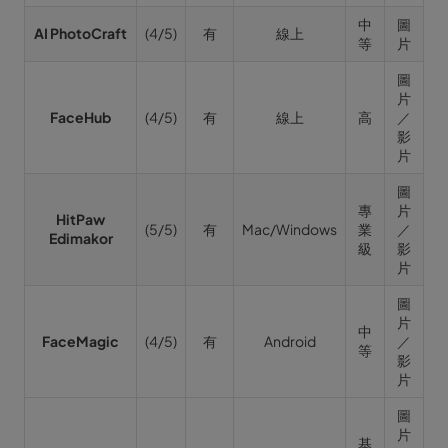
中
圖
AI PhotoCraft
(4/5)
有
線上
等
片
圖
片
FaceHub
(4/5)
有
線上
高
／
影
片
圖
專
片
HitPaw
(5/5)
有
Mac/Windows
業
／
Edimakor
級
影
片
圖
片
中
FaceMagic
(4/5)
有
Android
／
等
影
片
圖
片
基