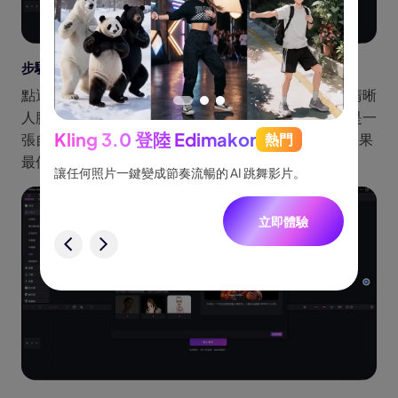
步驟 3：匯入包含兩張人臉的圖片
點選「匯入」，從你的裝置中選擇一張至少包含兩張清晰
人臉的照片。這張圖片可以是合照、朋友的照片，或是一
Kling 3.0 登陸 Edimakor
熱門
張自拍。Edimakor 在人臉正面、光線充足的情況下效果
See
最佳，並支援高解析度圖片。
跟隨，
讓任何照片一鍵變成節奏流暢的 AI 跳舞影片。
將創意
一致角
立即體驗
驗