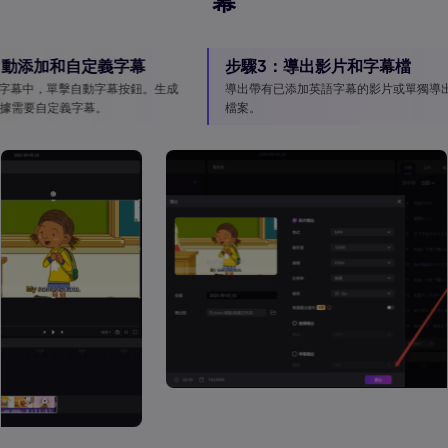
幕
和自定義字幕
步驟3：導出影片和字幕檔
，單擊自動字幕按鈕。生成
導出帶有已添加英語字幕的影片或單獨導出字幕
定義字幕。
檔案。