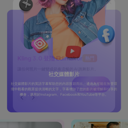
社交媒體影片
Kling 3.0 登陸 Edimakor
熱門
See
社交媒體影片的英語字幕幫助您的內容脫穎而出。通過為可能在無聲環
跟隨，
讓任何照片一鍵變成節奏流暢的 AI 跳舞影片。
將創意
境中觀看的觀眾提供清晰的文字，字幕增加了您的影片被理解和分享的
一致角
機會，適用於Instagram、Facebook和YouTube等平台。
立即體驗
驗