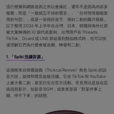
流行梗圖和網路迷因之所以會爆紅，通常不是因為內容多
複雜，而是「一聽就忘不掉的聲音」、「任何情境都能套
用的句型」，或是一張很好改字、很好二創的圖片模板。
以下整理 2026 年上半年在台灣、日本、韓國與海外社群
被大量轉傳的 10 個代表案例。台灣用戶在 Threads、
TikTok、Dcard 或 LINE 群組看到類似格式時，也可以快
速理解它們為什麼會被改圖、轉發和二創。
1. 「Spiki 洗腦音源」
這個梗來自韓國遊戲《Trickcal Revive》角色 Spiki 的語
音片段，旋律和聲音超級洗腦。它在 TikTok 和 YouTube
上被大量二創，甚至衍生出官方活動。常見用法是放在惡
搞混剪影片、短影音 BGM，或拿來形容「對某件事上
癮、停不下來」的狀態。