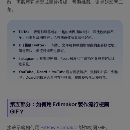
散，再觀察它是變成圖片模板、音源挑戰，還是短影音二
創。
TikTok
：音源和動作綁在一起的迷因擴散最快，即使粉絲數不
多，只要音源用得好，也有機會被演算法推起來。
X（舊稱 Twitter）
：句型、文字梗和截圖型梗圖的主要擴散地。
傳得很快，但流行週期也很短。
Instagram
：視覺型梗圖、Reels 模板和可跟拍的參與型迷因比
較常見。
YouTube、Dcard
：YouTube 適合長版解析、混剪影片與二創整
理；Dcard 則很適合台灣在地梗圖、校園梗與生活梗擴散。
第五部分：如何用 Edimakor 製作流行梗圖
GIF？
接著示範如何用
HitPaw Edimakor
製作梗圖 GIF。