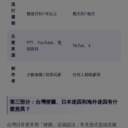
流
行
幾個月到 1 年以上
幾天到 1 個月
週
期
主
要
PTT、YouTube、電
TikTok、X
來
視節目
源
創
作
少數修圖 / 混剪玩家
任何人都能參與
者
第三部分：台灣梗圖、日本迷因和海外迷因有什
麼差異？
台灣日常更常用「梗圖」這個說法，常見形式是搞笑圖