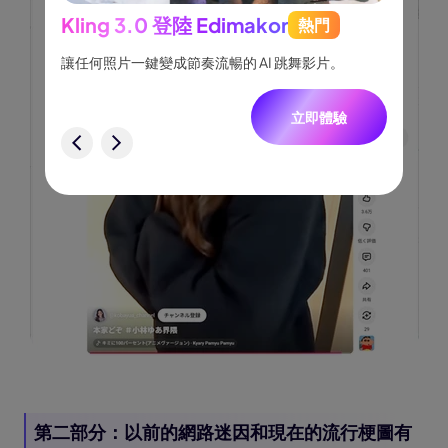
Kling 3.0 登陸 Edimakor
熱門
See
跟隨，
讓任何照片一鍵變成節奏流暢的 AI 跳舞影片。
將創意
一致角
立即體驗
驗
第二部分：以前的網路迷因和現在的流行梗圖有