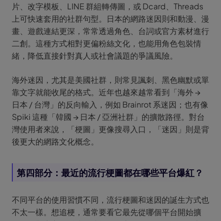
片、改字模板、LINE 群組轉傳圖，或 Dcard、Threads
上可快速套用的社群句型。日本的網路迷因則和動漫、漫
畫、遊戲連結更深，常常透過角色、台詞或官方素材進行
二創。這種方式相對更偏粉絲文化，也能用角色包裝情
緒，降低直接針對真人或社會議題的爭議風險。
海外迷因，尤其是美國社群，則常見諷刺、黑色幽默或單
靠文字就能收尾的格式。近年也越來越常看到「海外 →
日本 / 台灣」的反向輸入，例如 Brainrot 系迷因；也有像
Spiki 這種「韓國 → 日本 / 亞洲社群」的擴散路徑。對台
灣使用者來說，「梗圖」更像搜尋入口，「迷因」則是背
後更大的網路文化概念。
第四部分：最近的流行梗圖都在哪些平台爆紅？
不同平台的使用習慣不同，流行梗圖和迷因的誕生方式也
不太一樣。想追梗，通常要看它最先從哪個平台開始擴