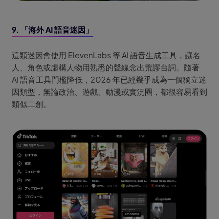
9. 「海外 AI 語音迷因」
這類迷因會使用 ElevenLabs 等 AI 語音生成工具，讓名
人、角色或虛構人物用熟悉的聲線念出荒謬台詞。隨著
AI 語音工具門檻降低，2026 年已經幾乎成為一個獨立迷
因類型，無論政治、遊戲、動漫或實況圈，都很容易看到
類似二創。