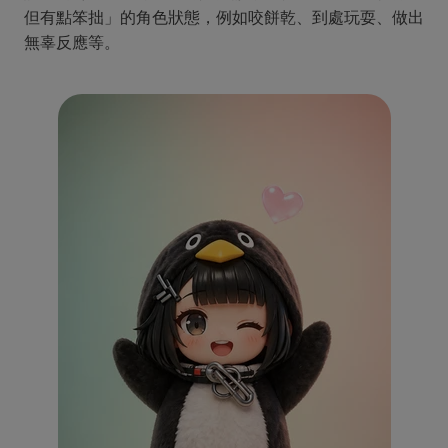
但有點笨拙」的角色狀態，例如咬餅乾、到處玩耍、做出
無辜反應等。