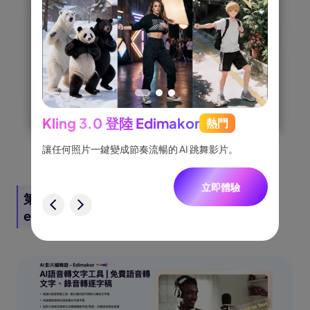
Kling 3.0 登陸 Edimakor
熱門
See
跟隨，
讓任何照片一鍵變成節奏流暢的 AI 跳舞影片。
將創意
一致角
立即體驗
第五部分：mac 語音備忘錄逐字稿替代工具-
驗
edimakor