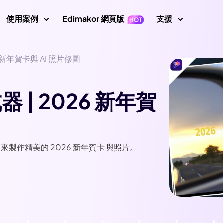
使用案例
Edimakor 網頁版
支援
6 新年賀卡與 AI 照片修圖
支援中心
片
影片編輯
文字
指南、授
示
Nano Banana 圖片提示
數位人
初學者影片編輯器
關鍵影格
文字轉影片
 | 2026 新年賀
使用者指
成器
AI 舞蹈生成器
影片倒放
影片翻譯
AI 影片生成器
轉影片
使用者指
AI 網紅生成器
影片變速
螢幕錄製器
說話照片
影片動畫
How To
示詞
AI 寶寶生成器
所有提示
影片遮罩
音訊編輯器
唱歌照片
AI 說話動物
器，來製作精美的 2026 新年賀卡 與照片。
新增文字到影片
AI 影片去背
AI 戰鬥生成器
 圖片生成器
影片轉影片
最新消
最新更新
AI 移除綠幕
AI 動態追蹤
畫質修復
圖片轉提示詞
AI 聖誕老人影片
印去除器
AI 照片畫質修復
YouTub
AI 女孩生成器
官方 YouT