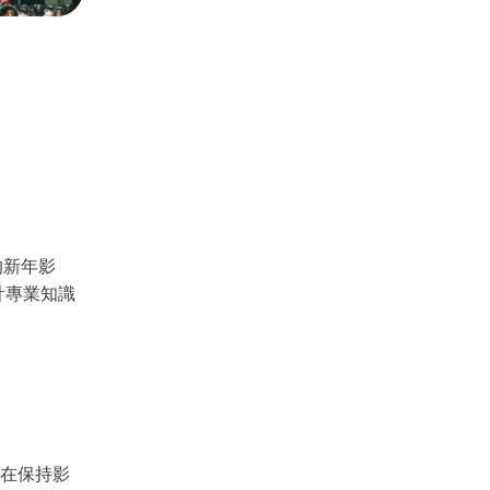
Seedance 2.0 全新上線
將創意轉換為電影級 AI 影片，具備流暢多鏡頭
即體驗
的新年影
計專業知識
在保持影