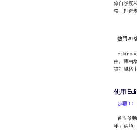
像自然度
格，打造
熱門 AI 
Edimak
由。藉由
設計風格
使用 Ed
步驟 1：
首先啟
年」選項