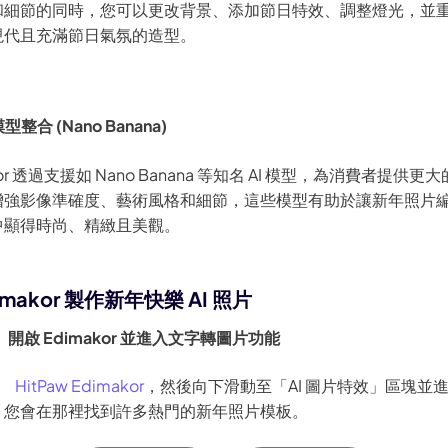
和細節的同時，您可以更改背景、添加節日特效、調整燈光，並
現代且充滿節日氣氛的造型。
模型整合 (Nano Banana)
or 透過支援如 Nano Banana 等知名 AI 模型，為消費者提供更
增強影像準確度、藝術風格和細節，這些模型有助於讓新年照片
中顯得時尚、精緻且美觀。
imakor 製作新年快樂 AI 照片
開啟 Edimakor 並進入文字轉圖片功能
動
HitPaw Edimakor
，然後向下滑動至「AI 圖片特效」區塊並
。您會在那裡找到許多熱門的新年照片模板。