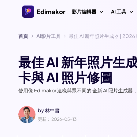
Edimakor
影片編輯器
AI 工具
首頁
AI影片工具
最佳 AI 新年照片生成器 | 202
平台
影片/圖
Veo 3 影片提
AI 互動
AI
Windows 影片編輯器
探索所有 AI 功能
最佳 AI 新年照片生成器
AI ASMR 生
適用於 Windows 11/10的AI 影片編輯器，擁有許多
圖片
媒體資源。
影片創作者
卡與 AI 照片修圖
AI 親吻生成器
AI 
AI 世界盃提
Mac 影片編輯器
AI 
使用像 Edimakor 這樣與眾不同的 全新 AI 照片生成
影片本地化
適用於 Mac 的簡易影片編輯器，擁有各種 AI 功能。
AI 年齡濾鏡
AI
by
林中書
影片
吉卜力濾鏡
更新： 2026-05-13
浮水
AI 耶穌