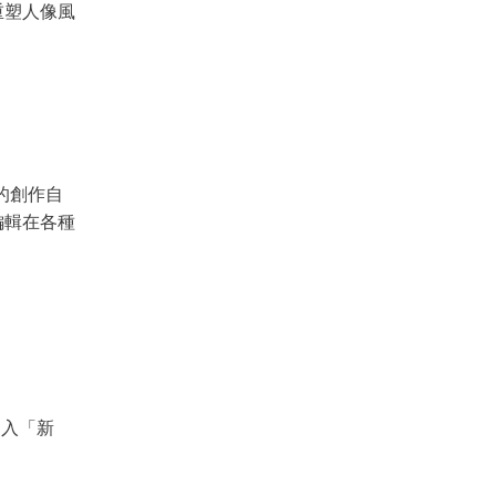
重塑人像風
大的創作自
編輯在各種
進入「新