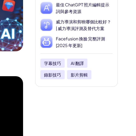
最佳 ChatGPT 照片編輯提示
詞與參考資源
威力導演和剪映哪個比較好？
| 威力導演評測及替代方案
Facefusion 換臉 完整評測
[2025 年更新]
字幕技巧
AI 翻譯
錄影技巧
影片剪輯