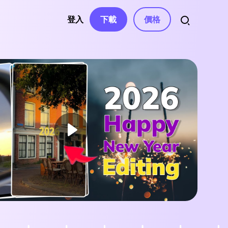
登入
下載
價格
資源
音訊
權、聯繫
自動字幕
影片特效
AI 音樂生成器
南
影片濾鏡
變聲器
語音轉文字
南中心
影片貼紙
AI 影片腳本
文字轉語音
文章
與解決方案
影片轉場
影片去字幕
聲音克隆
影片模板
AI 文字編輯
人聲去除器
息
與修正
文字動畫
AI 音效
e
ube 頻道