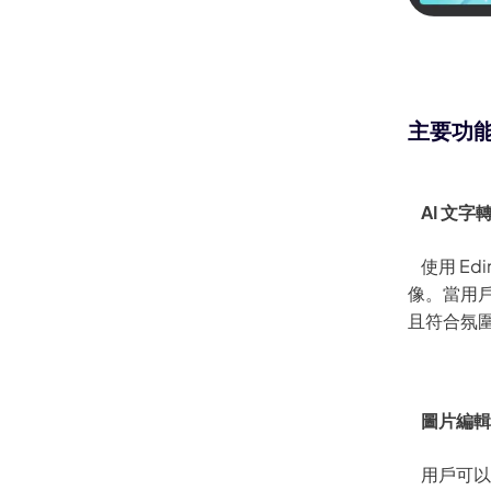
Kling
讓任何照片
主要功
都能流暢跟隨，無需關鍵影格。
AI 文字
立即體驗
使用 Ed
像。當用
且符合氛
圖片編輯
用戶可以