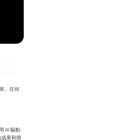
簡單。任何
AI 驅動
的成果和簡