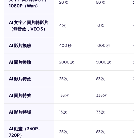
20 次
50 次
20
1080P（Wan）
AI 文字／圖片轉影片
4 次
10 次
40
（無音效，VEO 3）
AI 影片換臉
400 秒
1000 秒
4
AI 圖片換臉
2000 次
5000 次
2
AI 影片特效
25 次
63 次
25
AI 圖片特效
133 次
333 次
13
AI 影片轉場
13 次
33 次
13
AI 動畫（360P-
25 次
63 次
25
720P）