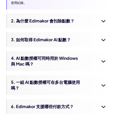
使用紀錄。
AI 文字／圖片轉影片（無音
每次 1000 點數
效，VEO 3）
2. 為什麼 Edimakor 會扣除點數？
文字／圖片轉影片，
每次 50 點數
480P（Wan）
3. 如何取得 Edimakor AI 點數？
文字／圖片轉影片，
每次 200 點數
1080P（Wan）
4. AI 點數授權可同時用於 Windows
與 Mac 嗎？
（Vidu）AI 影片，1080p 以
每次 140 點數
下（4 秒）
5. 一組 AI 點數授權可在多台電腦使用
嗎？
（Vidu）AI 影片，
1080p（4 秒）／720p（8
每次 300 點數
秒）
6. Edimakor 支援哪些付款方式？
（Vidu）參考圖轉影片，