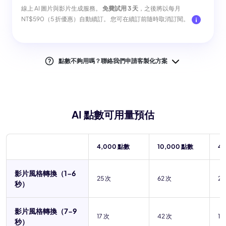
線上 AI 圖片與影片生成服務。
免費試用 3 天
，之後將以每月
NT$590（5 折優惠）自動續訂。 您可在續訂前隨時取消訂閱。
點數不夠用嗎？聯絡我們申請客製化方案
AI 點數可用量預估
4,000 點數
10,000 點數
4
影片風格轉換（1-6
25 次
62 次
25
秒）
影片風格轉換（7-9
17 次
42 次
16
秒）