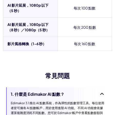
AI 影片延展，1080p 以下
每次 100 點數
（5 秒）
AI 影片延展，1080p 以下
每次 200 點數
（8 秒）／1080p（5 秒）
影片風格轉換（1-6 秒）
每次 160 點數
影片風格轉換（7-9 秒）
每次 240 點數
影片風格轉換（10-16 秒）
每次 480 點數
常見問題
AI 文字／圖片轉圖片
每次 10 點數
1. 什麼是 Edimakor AI 點數？
AI 圖片（Nano Banana）
每張 30 點數
Edimakor 3.1 推出 AI 點數系統，作為彈性的點數管理工具。每位使用
者皆可擁有 AI 點數帳戶，用於使用進階 AI 功能。 不同 AI 功能會依據
AI 文字轉影片
每次 160 點數
運算複雜度消耗不同點數。您可於 Edimakor 帳戶中查看點數餘額與